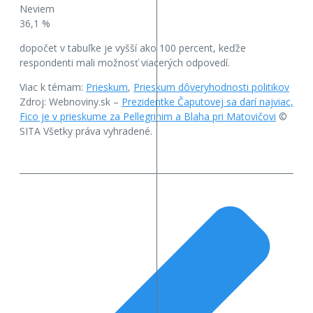
Neviem
36,1 %
dopočet v tabuľke je vyšší ako 100 percent, keďže
respondenti mali možnosť viacerých odpovedí.
Viac k témam:
Prieskum
,
Prieskum dôveryhodnosti politikov
Zdroj: Webnoviny.sk –
Prezidentke Čaputovej sa darí najviac,
Fico je v prieskume za Pellegrinim a Blaha pri Matovičovi
©
SITA Všetky práva vyhradené.