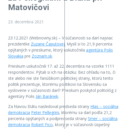
Matovičovi
23. decembra 2021
23.12.2021 (Webnoviny.sk) – V súčasnosti sa darí najviac
prezidentke
Zuzane Čaputovej
. Myslí si to 21,9 percenta
opýtaných v prieskume, ktorý uskutočnila
agentúra Polis
Slovakia
pre
Zoznam.sk
.
Prieskum uskutočnili 17. až 22. decembra na vzorke 1111
respondentov. Pýtali si ich na otázku: Bez ohľadu na to, či
ste alebo nie ste fanúšikom politickej strany, ktorú tento
politik prezentuje, ktorému politikovi na Slovensku sa
vyslovene v súčasnosti darí? Prieskum poskytol politológ z
agentúry Polis
Ján Baránek
.
Za hlavou štátu nasledoval predseda strany
Hlas – sociálna
demokracia
Peter Pellegrini
, ktorému sa darí podľa 21,2
percenta opýtaných a podpredseda strany
Smer – sociálna
demokracia
Robert Fico
, ktorý je v súčasnosti úspešný