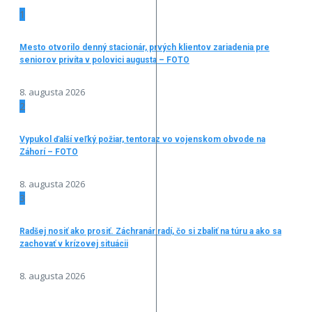
1
Mesto otvorilo denný stacionár, prvých klientov zariadenia pre
seniorov privíta v polovici augusta – FOTO
8. augusta 2026
2
Vypukol ďalší veľký požiar, tentoraz vo vojenskom obvode na
Záhorí – FOTO
8. augusta 2026
3
Radšej nosiť ako prosiť. Záchranár radí, čo si zbaliť na túru a ako sa
zachovať v krízovej situácii
8. augusta 2026