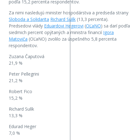
podľa 15,2 percenta respondentov.
Za nimi nasledujú minister hospodárstva a predseda strany
Sloboda a Solidarita
Richard Sulík
(13,3 percenta).
Predsedovi vlády
Eduardovi Hegerovi
(
OĽaNO
) sa darí podľa
siedmich percent opýtaných a ministra financií
Igora
Matoviča
(OĽaNO) zvolilo za úspešného 5,8 percenta
respondentov.
Zuzana Čaputová
21,9 %
Peter Pellegrini
21,2 %
Robert Fico
15,2 %
Richard Sulík
13,3 %
Edurad Heger
7,0 %