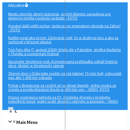
Preskočiť
Aktuálne
na
Mesto otvorilo denný stacionár, prvých klientov zariadenia pre
obsah
seniorov privíta v polovici augusta – FOTO
Vypukol ďalší veľký požiar, tentoraz vo vojenskom obvode na Záhorí
– FOTO
Radšej nosiť ako prosiť. Záchranár radí, čo si zbaliť na túru a ako sa
zachovať v krízovej situácii
Top foto dňa (7. august 2026): Včelie úle v Palestíne, streľba študenta
v Thajsku a Lovestream festival
Spoznajte Smolenice inak. Komentovaná prehliadka odhalí históriu
obce, Molpír aj Smolenický zámok
Zberný dvor v Dúbravke využilo za rok takmer 15-tisíc ľudí, odovzdali
viac ako 1 600 ton odpadu
Požiar v Braväcove sa rozšíril až na desať stavieb, jedna osoba sa
zranila a predpokladaná škoda je 400-tisíc eur – VIDEO, FOTO
Desivo vyzerajúca nehoda na D1. Dodávka zhorela v priebehu
niekoľkých minút, jeden vodič skončil s vážnymi zraneniami – VIDEO
Main Menu