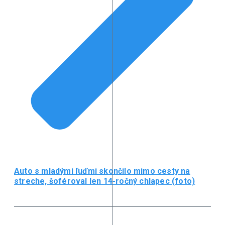
Auto s mladými ľuďmi skončilo mimo cesty na
streche, šoféroval len 14-ročný chlapec (foto)