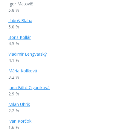
Igor Matovič
5,8 %
Ľuboš Blaha
5,0 %
Boris Kollár
4,5 %
Vladimír Lengvarský
4,1 %
Mária Kolíková
3,2 %
Jana Bittó Cigániková
2,9 %
Milan Uhrík
2,2 %
Ivan Korčok
1,6 %