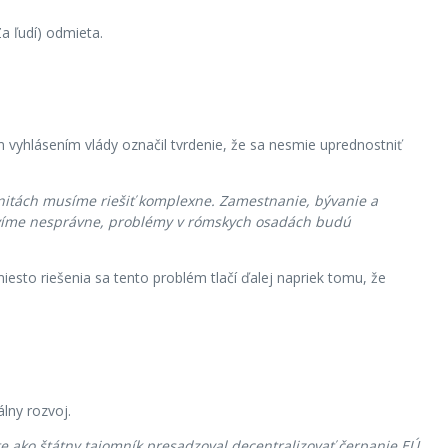
a ľudí) odmieta.
vyhlásením vlády označil tvrdenie, že sa nesmie uprednostniť
unitách musíme riešiť komplexne. Zamestnanie, bývanie a
stavíme nesprávne, problémy v rómskych osadách budú
sto riešenia sa tento problém tlačí ďalej napriek tomu, že
lny rozvoj.
te ako štátny tajomník presadzoval decentralizovať čerpanie EÚ