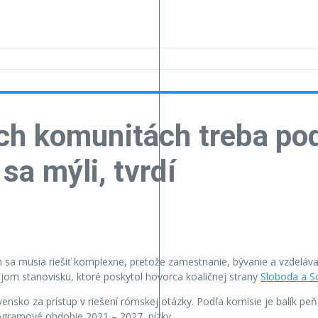
h komunitách treba pod
a mýli, tvrdí
sa musia riešiť komplexne, pretože zamestnanie, bývanie a vzdeláva
jom stanovisku, ktoré poskytol hovorca koaličnej strany
Sloboda a So
ensko za prístup v riešení rómskej otázky. Podľa komisie je balík pe
gramové obdobie 2021 – 2027, nízky.