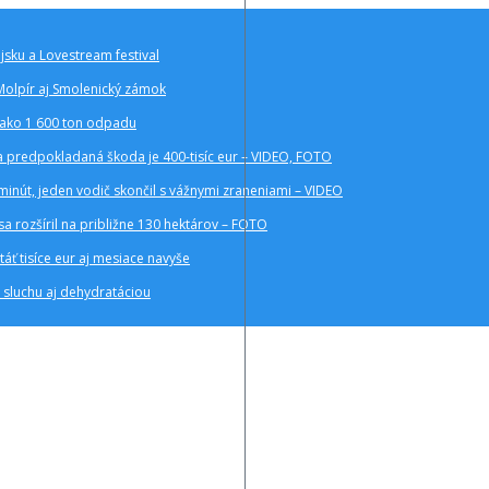
ajsku a Lovestream festival
Molpír aj Smolenický zámok
c ako 1 600 ton odpadu
a a predpokladaná škoda je 400-tisíc eur – VIDEO, FOTO
inút, jeden vodič skončil s vážnymi zraneniami – VIDEO
sa rozšíril na približne 130 hektárov – FOTO
áť tisíce eur aj mesiace navyše
 sluchu aj dehydratáciou