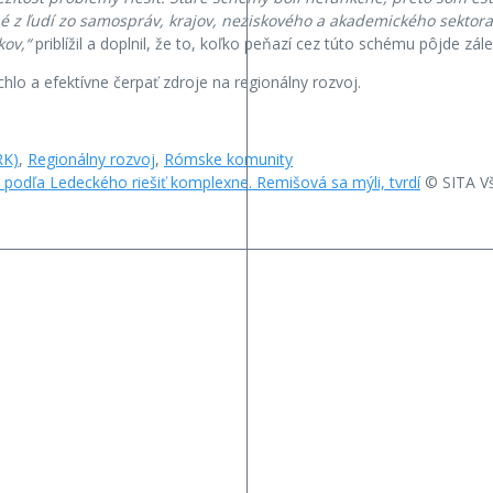
ené z ľudí zo samospráv, krajov, neziskového a akademického sektor
kov,“
priblížil a doplnil, že to, koľko peňazí cez túto schému pôjde zál
hlo a efektívne čerpať zdroje na regionálny rozvoj.
RK)
,
Regionálny rozvoj
,
Rómske komunity
podľa Ledeckého riešiť komplexne. Remišová sa mýli, tvrdí
© SITA Vš