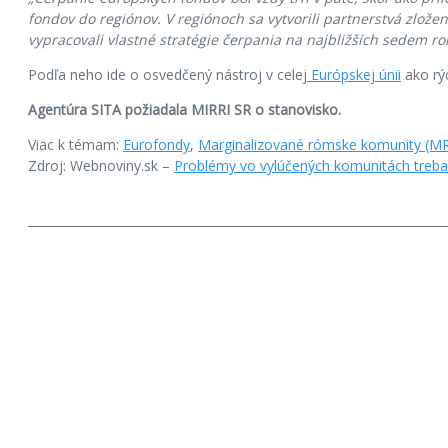
fondov do regiónov. V regiónoch sa vytvorili partnerstvá zlož
vypracovali vlastné stratégie čerpania na najbližších sedem ro
Podľa neho ide o osvedčený nástroj v celej
Európskej únii
ako rýc
Agentúra SITA požiadala MIRRI SR o stanovisko.
Viac k témam:
Eurofondy
,
Marginalizované rómske komunity (M
Zdroj: Webnoviny.sk –
Problémy vo vylúčených komunitách treba 