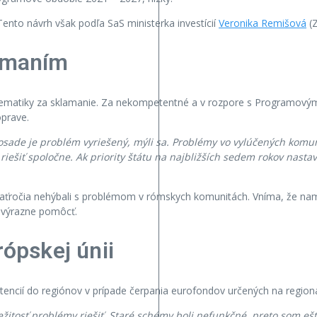
Tento návrh však podľa SaS ministerka investícií
Veronika Remišová
(Z
lamaním
lematiky za sklamanie. Za nekompetentné a v rozpore s Programovým 
oprave.
j osade je problém vyriešený, mýli sa. Problémy vo vylúčených kom
riešiť spoločne. Ak priority štátu na najbližších sedem rokov na
aťročia nehýbali s problémom v rómskych komunitách. Vníma, že namie
e výrazne pomôcť.
rópskej únii
ncií do regiónov v prípade čerpania eurofondov určených na regioná
ežitosť problémy riešiť. Staré schémy boli nefunkčné, preto som eš