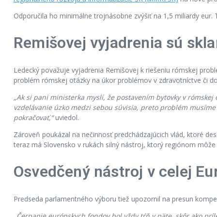
Odporučila ho minimálne trojnásobne zvýšiť na 1,5 miliardy eur. 
Remišovej vyjadrenia sú sk
Ledecký považuje vyjadrenia Remišovej k riešeniu rómskej prob
problém rómskej otázky na úkor problémov v zdravotníctve či d
„Ak si pani ministerka myslí, že postavením bytovky v rómske
vzdelávanie úzko medzi sebou súvisia, preto problém musíme 
pokračovať,“
uviedol.
Zároveň poukázal na nečinnosť predchádzajúcich vlád, ktoré des
teraz má Slovensko v rukách silný nástroj, ktorý regiónom môž
Osvedčený nástroj v celej Eu
Predseda parlamentného výboru tiež upozornil na presun kompete
„Čerpanie európskych fondov bol vždy tŕň v päte, skôr ako príl