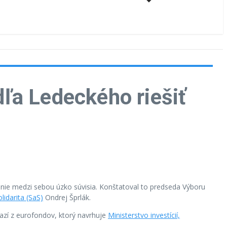
ľa Ledeckého riešiť
nie medzi sebou úzko súvisia. Konštatoval to predseda Výboru
lidarita (SaS)
Ondrej Šprlák.
ňazí z eurofondov, ktorý navrhuje
Ministerstvo investícií,