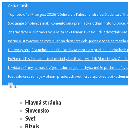
Preskočiť
Aktuálne
na
Top foto dňa (7. august 2026): Včelie úle v Palestíne, streľba študenta v Th
obsah
Spoznajte Smolenice inak. Komentovaná prehliadka odhalí históriu obce, 
Zberný dvor v Dúbravke využilo za rok takmer 15-tisíc ľudí, odovzdali via
Požiar v Braväcove sa rozšíril až na desať stavieb, jedna osoba sa zranil
Desivo vyzerajúca nehoda na D1. Dodávka zhorela v priebehu niekoľkých m
Požiar pri Trstíne zamestnal desiatky hasičov aj vrtuľník Black Hawk. Oheň 
Likvidácia firmy nemusí byť jednoduchá. Jedna chyba môže podnikateľov st
Festivalová sezóna je v plnom prúde, zdravotníci varujú pred poškodením
Hlavná stránka
Slovensko
Svet
Biznis