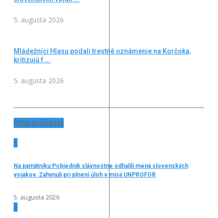
5. augusta 2026
Mládežníci Hlasu podali trestné oznámenie na Korčoka,
kritizujú f ...
5. augusta 2026
Odporúčané
1
Na pamätníku Pobjednik slávnostne odhalili mená slovenských
vojakov. Zahynuli pri plnení úloh v misii UNPROFOR
5. augusta 2026
2