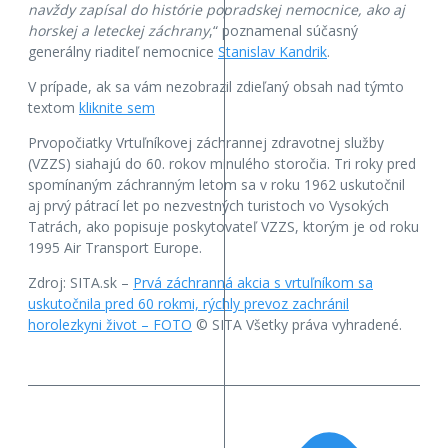
navždy zapísal do histórie popradskej nemocnice, ako aj
horskej a leteckej záchrany
,“ poznamenal súčasný
generálny riaditeľ nemocnice
Stanislav Kandrik
.
V prípade, ak sa vám nezobrazil zdieľaný obsah nad týmto
textom
kliknite sem
Prvopočiatky Vrtuľníkovej záchrannej zdravotnej služby
(VZZS) siahajú do 60. rokov minulého storočia. Tri roky pred
spomínaným záchranným letom sa v roku 1962 uskutočnil
aj prvý pátrací let po nezvestných turistoch vo Vysokých
Tatrách, ako popisuje poskytovateľ VZZS, ktorým je od roku
1995 Air Transport Europe.
Zdroj: SITA.sk –
Prvá záchranná akcia s vrtuľníkom sa
uskutočnila pred 60 rokmi, rýchly prevoz zachránil
horolezkyni život – FOTO
© SITA Všetky práva vyhradené.