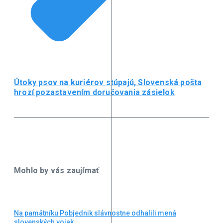
Útoky psov na kuriérov stúpajú, Slovenská pošta
hrozí pozastavením doručovania zásielok
Mohlo by vás zaujímať
Na pamätníku Pobjednik slávnostne odhalili mená
slovenských vojak ...