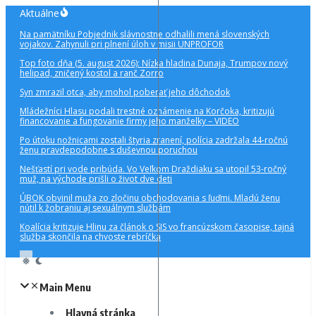
Preskočiť
Aktuálne
na
Na pamätníku Pobjednik slávnostne odhalili mená slovenských
obsah
vojakov. Zahynuli pri plnení úloh v misii UNPROFOR
Top foto dňa (5. august 2026): Nízka hladina Dunaja, Trumpov nový
helipad, zničený kostol a ranč Zorro
Syn zmrazil otca, aby mohol poberať jeho dôchodok
Mládežníci Hlasu podali trestné oznámenie na Korčoka, kritizujú
financovanie a fungovanie firmy jeho manželky – VIDEO
Po útoku nožnicami zostali štyria zranení, polícia zadržala 44-ročnú
ženu pravdepodobne s duševnou poruchou
Nešťastí pri vode pribúda. Vo Veľkom Draždiaku sa utopil 53-ročný
muž, na východe prišli o život dve deti
ÚBOK obvinil muža zo zločinu obchodovania s ľuďmi. Mladú ženu
nútil k žobraniu aj sexuálnym službám
Koalícia kritizuje Hlinu za článok o SIS vo francúzskom časopise, tajná
služba skončila na chvoste rebríčka
Main Menu
Hlavná stránka