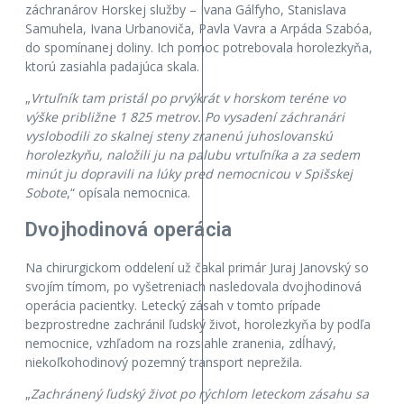
záchranárov Horskej služby – Ivana Gálfyho, Stanislava
Samuhela, Ivana Urbanoviča, Pavla Vavra a Arpáda Szabóa,
do spomínanej doliny. Ich pomoc potrebovala horolezkyňa,
ktorú zasiahla padajúca skala.
„
Vrtuľník tam pristál po prvýkrát v horskom teréne vo
výške približne 1 825 metrov. Po vysadení záchranári
vyslobodili zo skalnej steny zranenú juhoslovanskú
horolezkyňu, naložili ju na palubu vrtuľníka a za sedem
minút ju dopravili na lúky pred nemocnicou v Spišskej
Sobote
,“ opísala nemocnica.
Dvojhodinová operácia
Na chirurgickom oddelení už čakal primár Juraj Janovský so
svojím tímom, po vyšetreniach nasledovala dvojhodinová
operácia pacientky. Letecký zásah v tomto prípade
bezprostredne zachránil ľudský život, horolezkyňa by podľa
nemocnice, vzhľadom na rozsiahle zranenia, zdĺhavý,
niekoľkohodinový pozemný transport neprežila.
„
Zachránený ľudský život po rýchlom leteckom zásahu sa