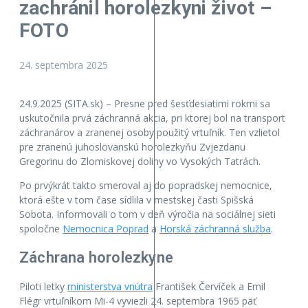
zachránil horolezkyni život –
FOTO
24. septembra 2025
24.9.2025 (SITA.sk) – Presne pred šesťdesiatimi rokmi sa
uskutočnila prvá záchranná akcia, pri ktorej bol na transport
záchranárov a zranenej osoby použitý vrtuľník. Ten vzlietol
pre zranenú juhoslovanskú horolezkyňu Zvjezdanu
Gregorinu do Zlomiskovej doliny vo Vysokých Tatrách.
Po prvýkrát takto smeroval aj do popradskej nemocnice,
ktorá ešte v tom čase sídlila v mestskej časti Spišská
Sobota. Informovali o tom v deň výročia na sociálnej sieti
spoločne
Nemocnica Poprad
a
Horská záchranná služba
.
Záchrana horolezkyne
Piloti letky
ministerstva vnútra
František Červíček a Emil
Flégr vrtuľníkom Mi-4 vyviezli 24. septembra 1965 päť