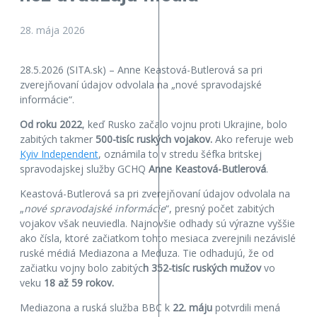
28. mája 2026
28.5.2026 (SITA.sk) – Anne Keastová-Butlerová sa pri
zverejňovaní údajov odvolala na „nové spravodajské
informácie“.
Od roku 2022
, keď Rusko začalo vojnu proti Ukrajine, bolo
zabitých takmer
500-tisíc ruských vojakov.
Ako referuje web
Kyiv Independent
, oznámila to v stredu šéfka britskej
spravodajskej služby GCHQ
Anne Keastová-Butlerová
.
Keastová-Butlerová sa pri zverejňovaní údajov odvolala na
„
nové spravodajské informácie
“, presný počet zabitých
vojakov však neuviedla. Najnovšie odhady sú výrazne vyššie
ako čísla, ktoré začiatkom tohto mesiaca zverejnili nezávislé
ruské médiá Mediazona a Meduza. Tie odhadujú, že od
začiatku vojny bolo zabitýc
h 352-tisíc ruských mužov
vo
veku
18 až 59 rokov.
Mediazona a ruská služba BBC k
22. máju
potvrdili mená