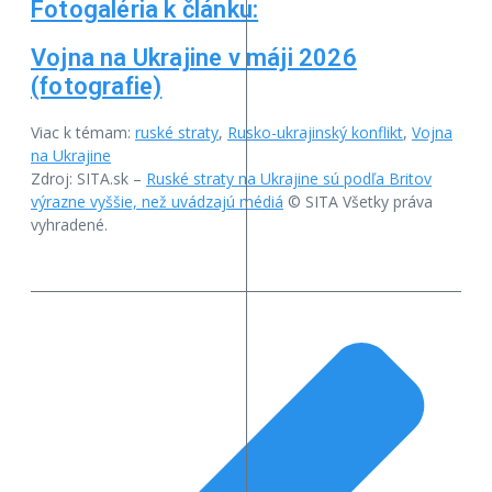
Fotogaléria k článku:
Vojna na Ukrajine v máji 2026
(fotografie)
Viac k témam:
ruské straty
,
Rusko-ukrajinský konflikt
,
Vojna
na Ukrajine
Zdroj: SITA.sk –
Ruské straty na Ukrajine sú podľa Britov
výrazne vyššie, než uvádzajú médiá
© SITA Všetky práva
vyhradené.