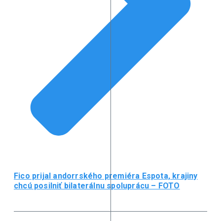
Fico prijal andorrského premiéra Espota, krajiny
chcú posilniť bilaterálnu spoluprácu – FOTO