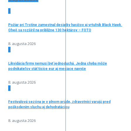
1
Požiar pri Trstíne zamestnal desiatky hasičov aj vrtuľník Black Hawk.
Oheň sa rozšíril na približne 130 hektárov – FOTO
8. augusta 2026
2
Likvidácia firmy nemusí byť jednoduchá. Jedna chyba môže
podnikateľov stáť tisíce eur aj mesiace navyše
8. augusta 2026
3
Festivalová sezóna je v plnom prúde, zdravotníci varujú pred
poškodením sluchu aj dehydratáciou
8. augusta 2026