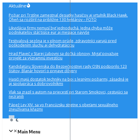
Preskočiť
Aktuálne
na
Požiar pri Trstíne zamestnal desiatky hasičov aj vrtuľník Black Hawk.
obsah
Oheň sa rozšíril na približne 130 hektárov – FOTO
Likvidácia firmy nemusí byť jednoduchá. Jedna chyba môže
podnikateľov stáť tisíce eur aj mesiace navyše
Festivalová sezóna je v plnom prúde, zdravotníci varujú pred
poškodením sluchu aj dehydratáciou
Hrad Plaveč v Starej Ľubovni sa dočká obnovy, Migaľ považuje
projekt za významnú investíciu
Kandidatúru Slovenska do Bezpečnostnej rady OSN podporilo 123
štátov, Blanár hovorí o prejave dôvery
Hasiči majú dostatok techniky na boj s lesnými požiarmi, zásadná je
aj spolupráca s dobrovoľníkmi
Vlak sa zrazil s autom na priecestí pri Starom Smokovci, cestujúci sa
nezranili
Pápež Lev XIV. sa vo Francúzsku stretne s obeťami sexuálneho
zneužívania kňazmi
Main Menu