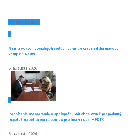
Odporúčané
1
Na marockých sociálnych sieťach sa šíria výzvy na ďalší masový
vstup do Ceuty
6. augusta 2026
2
Podpísanie memoranda o spolupráci, štát chce využiť prepadnutý
majetok na potravinovú pomoc pre ľudí v núdzi – FOTO
6. augusta 2026