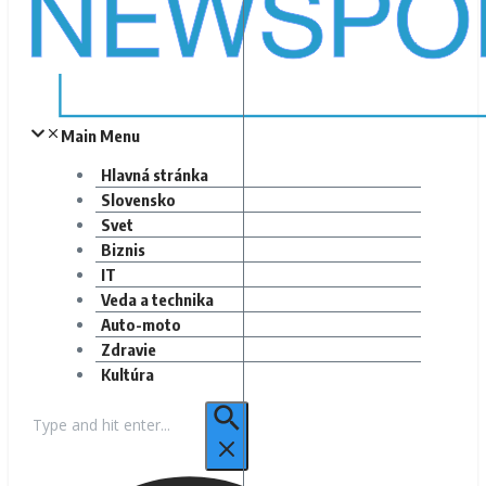
Main Menu
Hlavná stránka
Slovensko
Svet
Biznis
IT
Veda a technika
Auto-moto
Zdravie
Kultúra
Hľadať: