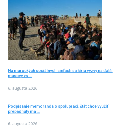
Na marockých sociálnych sieťach sa šíria výzvy na ďalší
masový vs ...
6. augusta 2026
Podpísanie memoranda o spolupráci, štát chce využiť
prepadnutý ma ...
6. augusta 2026