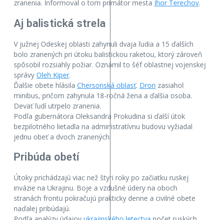
zranenia. Informoval o tom primátor mesta
Ihor Terechov
.
Aj balistická strela
V južnej Odeskej oblasti zahynuli dvaja ľudia a 15 ďalších
bolo zranených pri útoku balistickou raketou, ktorý zároveň
spôsobil rozsiahly požiar. Oznámil to šéf oblastnej vojenskej
správy
Oleh Kiper
.
Ďalšie obete hlásila
Chersonská oblasť
.
Dron
zasiahol
minibus, pričom zahynula 18-ročná žena a ďalšia osoba.
Deväť ľudí utrpelo zranenia.
Podľa gubernátora Oleksandra Prokudina si ďalší útok
bezpilotného lietadla na administratívnu budovu vyžiadal
jednu obeť a dvoch zranených.
Pribúda obetí
Útoky prichádzajú viac než štyri roky po začiatku ruskej
invázie na Ukrajinu. Boje a vzdušné údery na oboch
stranách frontu pokračujú prakticky denne a civilné obete
naďalej pribúdajú.
Podľa analýzy údajov
ukrajinského letectva
počet ruských