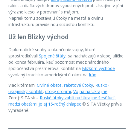
rakiet a diaľkových dronov vypustených proti Ukrajine v júni
výrazne klesol v porovnaní s májom.
Napriek tomu zostávajú útoky na mestá a civilnú
infraštruktúru pravidelnou súčasťou konfliktu.
Už len Blízky východ
Diplomatické snahy o ukončenie vojny, ktoré
sprostredkúvali
Spojené štáty
, sa nachádzajú v slepej uličke
od konca februára, keď pozornosť medzinárodného
spoločenstva presmeroval konflikt na
Blízkom východe
vyvolaný izraelsko-americkými útokmi na
Irán
.
Viac k témam:
Civilné obete
,
raketové útoky
,
Rusko-
ukrajinský konflikt
,
útoky dronmi
,
Vojna na Ukrajine
Zdroj: SITA.sk –
Ruské útoky zabili na Ukrajine šesť ľudí,
medzi obeťami je aj 15-ročný chlapec
© SITA Všetky práva
vyhradené.