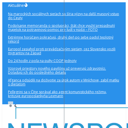
Preskočiť
Aktuálne
na
Na marockých sociálnych sieťach sa šíria výzvy na ďalší masový vstup
obsah
do Ceuty
Podpísanie memoranda o spolupráci, štát chce využiť prepadnutý
majetok na potravinovú pomoc pre ľudí v núdzi – FOTO
Extrémne horúčavy pokračujú, druhý deň po sebe padol teplotný
rekord
Europol zasiahol proti prevádzačským sieťam, cez Slovensko vozili
migrantov na Západ
Do 24 hodín z poľa na pulty COOP Jednoty
Vzorové priestory nového pavilónu už preverujú zdravotníci.
Dolaďujú ich do posledného detailu
Afganca odsúdili na doživotie za útok autom v Mníchove, zabil matku
s dieťaťom
Pellegrini sa v Číne správal ako agent komunistického režimu,
kritizuje europoslankyňa Lexmann