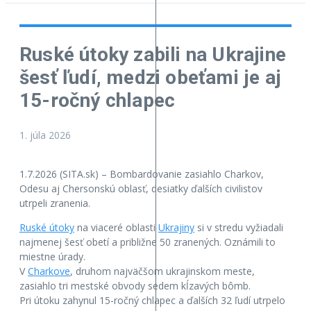
Ruské útoky zabili na Ukrajine
šesť ľudí, medzi obeťami je aj
15-ročný chlapec
1. júla 2026
1.7.2026 (SITA.sk) – Bombardovanie zasiahlo Charkov,
Odesu aj Chersonskú oblasť, desiatky ďalších civilistov
utrpeli zranenia.
Ruské útoky
na viaceré oblasti
Ukrajiny
si v stredu vyžiadali
najmenej šesť obetí a približne 50 zranených. Oznámili to
miestne úrady.
V
Charkove
, druhom najväčšom ukrajinskom meste,
zasiahlo tri mestské obvody sedem kĺzavých bômb.
Pri útoku zahynul 15-ročný chlapec a ďalších 32 ľudí utrpelo