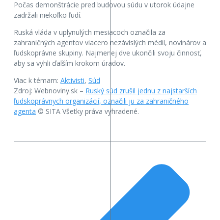
Počas demonštrácie pred budovou súdu v utorok údajne
zadržali niekoľko ľudí.
Ruská vláda v uplynulých mesiacoch označila za
zahraničných agentov viacero nezávislých médií, novinárov a
ľudskoprávne skupiny. Najmenej dve ukončili svoju činnosť,
aby sa vyhli ďalším krokom úradov.
Viac k témam:
Aktivisti
,
Súd
Zdroj: Webnoviny.sk –
Ruský súd zrušil jednu z najstarších
ľudskoprávnych organizácií, označili ju za zahraničného
agenta
© SITA Všetky práva vyhradené.