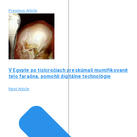
Previous Article
V Egypte po tisícročiach preskúmali mumifikované
telo faraóna, pomohli digitálne technológie
Next Article