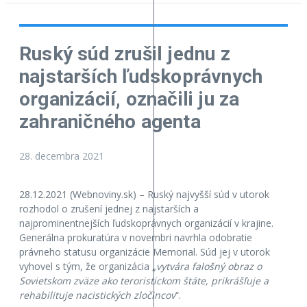
Ruský súd zrušil jednu z
najstarších ľudskoprávnych
organizácií, označili ju za
zahraničného agenta
28. decembra 2021
28.12.2021 (Webnoviny.sk) – Ruský najvyšší súd v utorok
rozhodol o zrušení jednej z najstarších a
najprominentnejších ľudskoprávnych organizácií v krajine.
Generálna prokuratúra v novembri navrhla odobratie
právneho statusu organizácie Memorial. Súd jej v utorok
vyhovel s tým, že organizácia „
vytvára falošný obraz o
Sovietskom zväze ako teroristickom štáte, prikrášľuje a
rehabilituje nacistických zločincov
“.