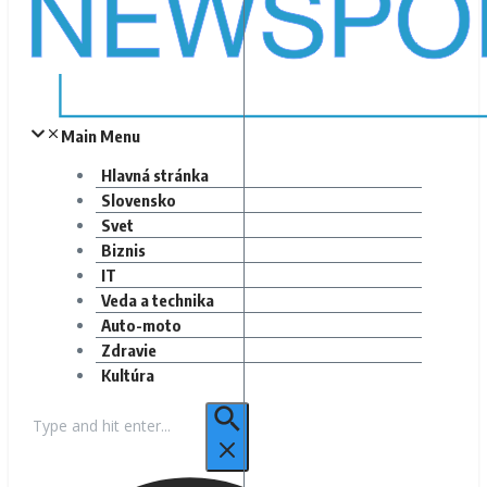
Main Menu
Hlavná stránka
Slovensko
Svet
Biznis
IT
Veda a technika
Auto-moto
Zdravie
Kultúra
Hľadať: