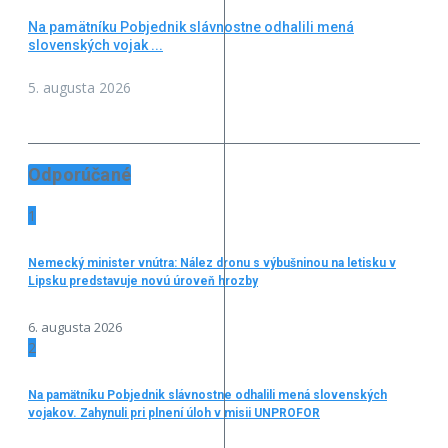
Na pamätníku Pobjednik slávnostne odhalili mená
slovenských vojak ...
5. augusta 2026
Odporúčané
1
Nemecký minister vnútra: Nález dronu s výbušninou na letisku v
Lipsku predstavuje novú úroveň hrozby
6. augusta 2026
2
Na pamätníku Pobjednik slávnostne odhalili mená slovenských
vojakov. Zahynuli pri plnení úloh v misii UNPROFOR