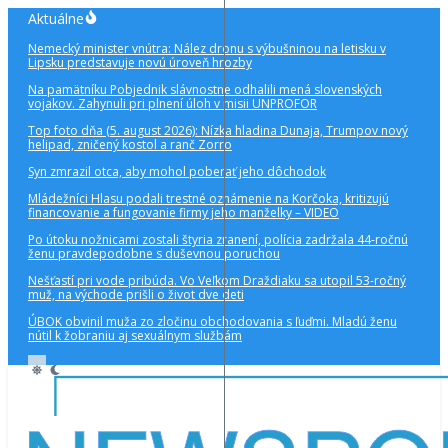
Preskočiť
Aktuálne
na
Nemecký minister vnútra: Nález dronu s výbušninou na letisku v
obsah
Lipsku predstavuje novú úroveň hrozby
Na pamätníku Pobjednik slávnostne odhalili mená slovenských
vojakov. Zahynuli pri plnení úloh v misii UNPROFOR
Top foto dňa (5. august 2026): Nízka hladina Dunaja, Trumpov nový
helipad, zničený kostol a ranč Zorro
Syn zmrazil otca, aby mohol poberať jeho dôchodok
Mládežníci Hlasu podali trestné oznámenie na Korčoka, kritizujú
financovanie a fungovanie firmy jeho manželky – VIDEO
Po útoku nožnicami zostali štyria zranení, polícia zadržala 44-ročnú
ženu pravdepodobne s duševnou poruchou
Nešťastí pri vode pribúda. Vo Veľkom Draždiaku sa utopil 53-ročný
muž, na východe prišli o život dve deti
ÚBOK obvinil muža zo zločinu obchodovania s ľuďmi. Mladú ženu
nútil k žobraniu aj sexuálnym službám