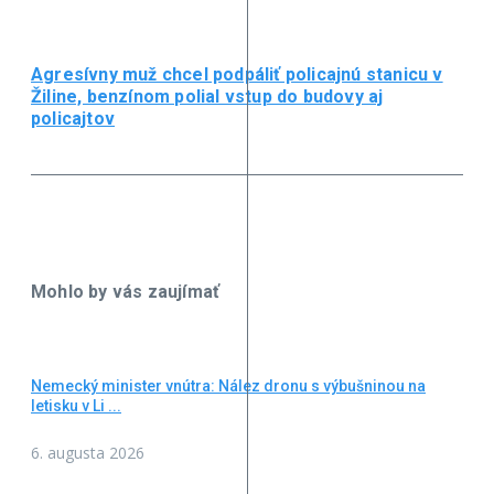
Agresívny muž chcel podpáliť policajnú stanicu v
Žiline, benzínom polial vstup do budovy aj
policajtov
Mohlo by vás zaujímať
Nemecký minister vnútra: Nález dronu s výbušninou na
letisku v Li ...
6. augusta 2026