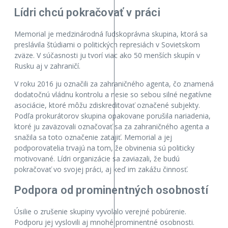
Lídri chcú pokračovať v práci
Memorial je medzinárodná ľudskoprávna skupina, ktorá sa
preslávila štúdiami o politických represiách v Sovietskom
zväze. V súčasnosti ju tvorí viac ako 50 menších skupín v
Rusku aj v zahraničí.
V roku 2016 ju označili za zahraničného agenta, čo znamená
dodatočnú vládnu kontrolu a nesie so sebou silné negatívne
asociácie, ktoré môžu zdiskreditovať označené subjekty.
Podľa prokurátorov skupina opakovane porušila nariadenia,
ktoré ju zaväzovali označovať sa za zahraničného agenta a
snažila sa toto označenie zatajiť. Memorial a jej
podporovatelia trvajú na tom, že obvinenia sú politicky
motivované. Lídri organizácie sa zaviazali, že budú
pokračovať vo svojej práci, aj keď im zakážu činnosť.
Podpora od prominentných osobností
Úsilie o zrušenie skupiny vyvolalo verejné pobúrenie.
Podporu jej vyslovili aj mnohé prominentné osobnosti.