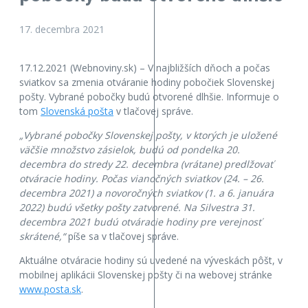
17. decembra 2021
17.12.2021 (Webnoviny.sk) – V najbližších dňoch a počas
sviatkov sa zmenia otváranie hodiny pobočiek Slovenskej
pošty. Vybrané pobočky budú otvorené dlhšie. Informuje o
tom
Slovenská pošta
v tlačovej správe.
„Vybrané pobočky Slovenskej pošty, v ktorých je uložené
väčšie množstvo zásielok, budú od pondelka 20.
decembra do stredy 22. decembra (vrátane) predlžovať
otváracie hodiny. Počas vianočných sviatkov (24. – 26.
decembra 2021) a novoročných sviatkov (1. a 6. januára
2022) budú všetky pošty zatvorené. Na Silvestra 31.
decembra 2021 budú otváracie hodiny pre verejnosť
skrátené,“
píše sa v tlačovej správe.
Aktuálne otváracie hodiny sú uvedené na výveskách pôšt, v
mobilnej aplikácii Slovenskej pošty či na webovej stránke
www.posta.sk
.