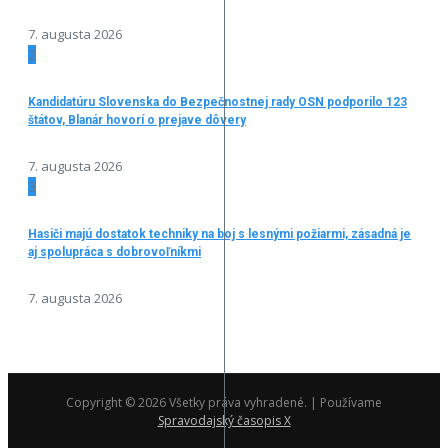
7. augusta 2026
2
Kandidatúru Slovenska do Bezpečnostnej rady OSN podporilo 123
štátov, Blanár hovorí o prejave dôvery
7. augusta 2026
3
Hasiči majú dostatok techniky na boj s lesnými požiarmi, zásadná je
aj spolupráca s dobrovoľníkmi
7. augusta 2026
Copyright © 2026 Všetky práva vyhradené. | Používame
Spravodajský časopis X