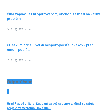
Čína zaplavuje Európu tovarom, obchod sa mení na vážny
problém
5. augusta 2026
Prieskum odhalil veľkú nespokojnosť Slovákov v práci,
mnohí pociť ...
2. augusta 2026
Odporúčané
1
Hrad Plaveč v Starej Ľubovni sa dočká obnovy, Migaľ považuje
projekt za významnú investíciu