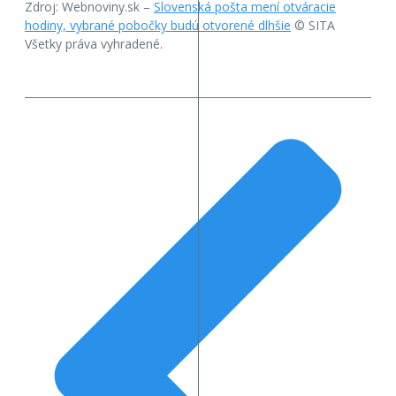
Zdroj: Webnoviny.sk –
Slovenská pošta mení otváracie
hodiny, vybrané pobočky budú otvorené dlhšie
© SITA
Všetky práva vyhradené.