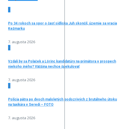
1
Po 34 rokoch sa spor o časť sídliska Juh skončil, územie sa vracia
Kežmarku
7. augusta 2026
2
Vzdali by sa Polaček a Lörinc kandidatúry na primátora v prospech
niekoho iného? Väčšina nechce špekulovať
7. augusta 2026
3
Polícia pátra po dvoch maloletých podozrivých z brutálneho útoku
na taxikára v Seredi – FOTO
7. augusta 2026