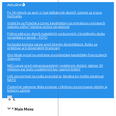
Preskočiť
Aktuálne
na
Po 34 rokoch sa spor o časť sídliska Juh skončil, územie sa vracia
obsah
Kežmarku
Vzdali by sa Polaček a Lörinc kandidatúry na primátora v prospech
niekoho iného? Väčšina nechce špekulovať
Polícia pátra po dvoch maloletých podozrivých z brutálneho útoku
na taxikára v Seredi – FOTO
Európska komisia varuje pred šírením dezertifikácie. Riziko sa
približuje aj k slovenským hraniciam
Elon Musk vyzval na umlčanie prezidentskej kandidátky francúzskych
Zelených
NKÚ varuje pred netransparentným systémom dotácií, takmer 30
miliónov eur bolo rozdelených bez jasných kritérií
USA upozorňujú na ruskú provokáciu, Moskva by mohla otestovať
NATO
Čiastočné zatmenie Slnka prinesie v Hlohovci pozorovanie oblohy aj
kultúrny zážitok
Main Menu