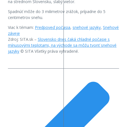
na strednom Slovensku, slabý vietor.
Spadnúť môže do 3 milimetrov zrážok, prípadne do 5
centimetrov snehu.
Viac k témam:
Predpoveď počasia
,
snehové jazyky
,
Snehové
záveje
Zdroj: SITA.sk –
Slovensko dnes čaká chladné počasie s
mínusovými teplotami, na východe sa môžu tvoriť snehové
jazyky
© SITA Všetky práva vyhradené.