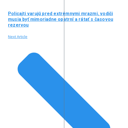
Policajti varujú pred extrémnymi mrazmi, vodiči
musia byť mimoriadne opatrní a rátať s časovou
rezervou
Next Article