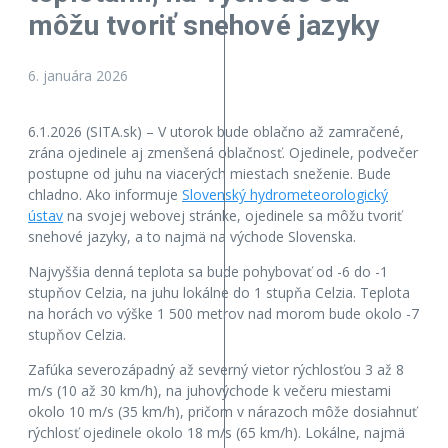
môžu tvoriť snehové jazyky
6. januára 2026
6.1.2026 (SITA.sk) – V utorok bude oblačno až zamračené,
zrána ojedinele aj zmenšená oblačnosť. Ojedinele, podvečer
postupne od juhu na viacerých miestach sneženie. Bude
chladno. Ako informuje
Slovenský hydrometeorologický
ústav
na svojej webovej stránke, ojedinele sa môžu tvoriť
snehové jazyky, a to najmä na východe Slovenska.
Najvyššia denná teplota sa bude pohybovať od -6 do -1
stupňov Celzia, na juhu lokálne do 1 stupňa Celzia. Teplota
na horách vo výške 1 500 metrov nad morom bude okolo -7
stupňov Celzia.
Zafúka severozápadný až severný vietor rýchlosťou 3 až 8
m/s (10 až 30 km/h), na juhovýchode k večeru miestami
okolo 10 m/s (35 km/h), pričom v nárazoch môže dosiahnuť
rýchlosť ojedinele okolo 18 m/s (65 km/h). Lokálne, najmä