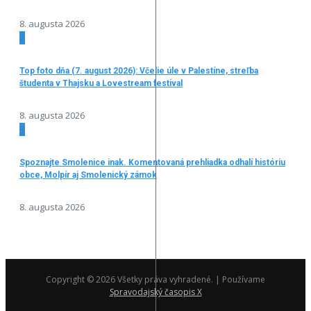
8. augusta 2026
2
Top foto dňa (7. august 2026): Včelie úle v Palestíne, streľba
študenta v Thajsku a Lovestream festival
8. augusta 2026
3
Spoznajte Smolenice inak. Komentovaná prehliadka odhalí históriu
obce, Molpír aj Smolenický zámok
8. augusta 2026
Copyright © 2026 Všetky práva vyhradené. | Používame
Spravodajský časopis X