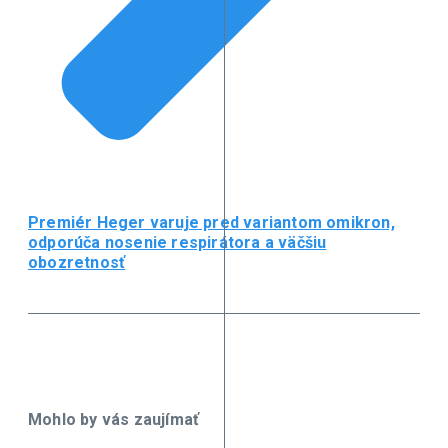
Premiér Heger varuje pred variantom omikron,
odporúča nosenie respirátora a väčšiu
obozretnosť
Mohlo by vás zaujímať