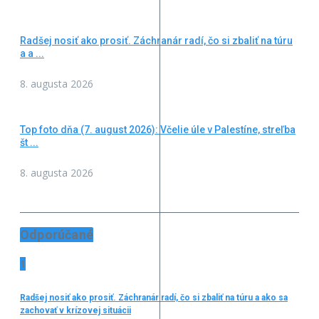
Radšej nosiť ako prosiť. Záchranár radí, čo si zbaliť na túru
a a ...
8. augusta 2026
Top foto dňa (7. august 2026): Včelie úle v Palestíne, streľba
št ...
8. augusta 2026
Odporúčané
1
Radšej nosiť ako prosiť. Záchranár radí, čo si zbaliť na túru a ako sa
zachovať v krízovej situácii