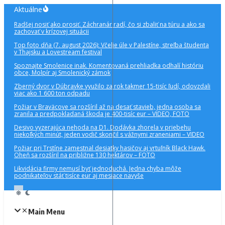
Preskočiť
Aktuálne
na
Radšej nosiť ako prosiť. Záchranár radí, čo si zbaliť na túru a ako sa
obsah
zachovať v krízovej situácii
Top foto dňa (7. august 2026): Včelie úle v Palestíne, streľba študenta
v Thajsku a Lovestream festival
Spoznajte Smolenice inak. Komentovaná prehliadka odhalí históriu
obce, Molpír aj Smolenický zámok
Zberný dvor v Dúbravke využilo za rok takmer 15-tisíc ľudí, odovzdali
viac ako 1 600 ton odpadu
Požiar v Braväcove sa rozšíril až na desať stavieb, jedna osoba sa
zranila a predpokladaná škoda je 400-tisíc eur – VIDEO, FOTO
Desivo vyzerajúca nehoda na D1. Dodávka zhorela v priebehu
niekoľkých minút, jeden vodič skončil s vážnymi zraneniami – VIDEO
Požiar pri Trstíne zamestnal desiatky hasičov aj vrtuľník Black Hawk.
Oheň sa rozšíril na približne 130 hektárov – FOTO
Likvidácia firmy nemusí byť jednoduchá. Jedna chyba môže
podnikateľov stáť tisíce eur aj mesiace navyše
Main Menu