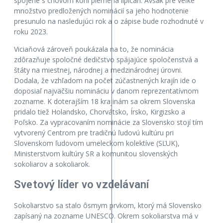
spojené s chovom koní plemena lipican. Avšak pre veľké
množstvo predložených nominácií sa jeho hodnotenie
presunulo na nasledujúci rok a o zápise bude rozhodnuté v
roku 2023.
Viciaňová zároveň poukázala na to, že nominácia
zdôrazňuje spoločné dedičstvo spájajúce spoločenstvá a
štáty na miestnej, národnej a medzinárodnej úrovni.
Dodala, že vzhľadom na počet zúčastnených krajín ide o
doposiaľ najväčšiu nomináciu v danom reprezentatívnom
zozname. K doterajším 18 krajinám sa okrem Slovenska
pridalo tiež Holandsko, Chorvátsko, Írsko, Kirgizsko a
Poľsko. Za vypracovaním nominácie za Slovensko stojí tím
vytvorený Centrom pre tradičnú ľudovú kultúru pri
Slovenskom ľudovom umeleckom kolektíve (SĽUK),
Ministerstvom kultúry SR a komunitou slovenských
sokoliarov a sokoliarok.
Svetový líder vo vzdelávaní
Sokoliarstvo sa stalo ôsmym prvkom, ktorý má Slovensko
zapísaný na zozname UNESCO. Okrem sokoliarstva má v