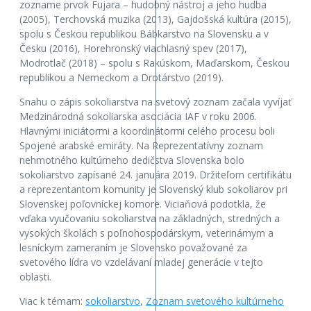
zozname prvok Fujara – hudobný nástroj a jeho hudba
(2005), Terchovská muzika (2013), Gajdošská kultúra (2015),
spolu s Českou republikou Bábkarstvo na Slovensku a v
Česku (2016), Horehronský viachlasný spev (2017),
Modrotlač (2018) – spolu s Rakúskom, Maďarskom, Českou
republikou a Nemeckom a Drotárstvo (2019).
Snahu o zápis sokoliarstva na svetový zoznam začala vyvíjať
Medzinárodná sokoliarska asociácia IAF v roku 2006.
Hlavnými iniciátormi a koordinátormi celého procesu boli
Spojené arabské emiráty. Na Reprezentatívny zoznam
nehmotného kultúrneho dedičstva Slovenska bolo
sokoliarstvo zapísané 24. januára 2019. Držiteľom certifikátu
a reprezentantom komunity je Slovenský klub sokoliarov pri
Slovenskej poľovníckej komore. Viciaňová podotkla, že
vďaka vyučovaniu sokoliarstva na základných, stredných a
vysokých školách s poľnohospodárskym, veterinárnym a
lesníckym zameraním je Slovensko považované za
svetového lídra vo vzdelávaní mladej generácie v tejto
oblasti.
Viac k témam:
sokoliarstvo
,
Zoznam svetového kultúrneho