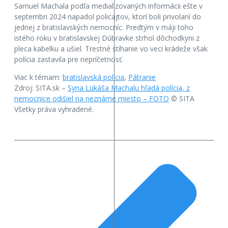
Samuel Machala podľa medializovaných informácii ešte v
septembri 2024 napadol policajtov, ktorí boli privolaní do
jednej z bratislavských nemocníc. Predtým v máji toho
istého roku v bratislavskej Dúbravke strhol dôchodkyni z
pleca kabelku a ušiel. Trestné stíhanie vo veci krádeže však
polícia zastavila pre nepríčetnosť.
Viac k témam:
bratislavská polícia
,
Pátranie
Zdroj: SITA.sk –
Syna Lukáša Machalu hľadá polícia, z
nemocnice odišiel na neznáme miesto – FOTO
© SITA
Všetky práva vyhradené.