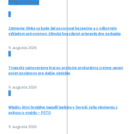
Odporúčané
1
Zatmenie Slnka sa bude dať pozorovať bezpečne a s odborným
výkladom astronómov, žilinská hvezdáreň pripravila dve podujatia
9. augusta 2026
2
Trnavský samosprávny kraj po proteste prokurátora zrejme upraví
počet poslancov pre ďalšie obdobie
9. augusta 2026
3
Mladíci, ktorí brutálne napadli taxikára v Seredi, čelia obvineniu z
pokusu o vraždu – FOTO
9. augusta 2026