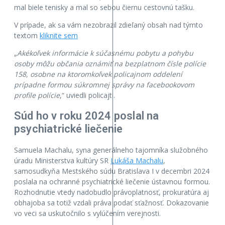
mal biele tenisky a mal so sebou čiernu cestovnú tašku.
V prípade, ak sa vám nezobrazil zdieľaný obsah nad týmto
textom
kliknite sem
„
Akékoľvek informácie k súčasnému pobytu a pohybu
osoby môžu občania oznámiť na bezplatnom čísle polície
158, osobne na ktoromkoľvek policajnom oddelení
prípadne formou súkromnej správy na facebookovom
profile polície
,“ uviedli policajti.
Súd ho v roku 2024 poslal na
psychiatrické liečenie
Samuela Machalu, syna generálneho tajomníka služobného
úradu Ministerstva kultúry SR
Lukáša Machalu
,
samosudkyňa Mestského súdu Bratislava I v decembri 2024
poslala na ochranné psychiatrické liečenie ústavnou formou.
Rozhodnutie vtedy nadobudlo právoplatnosť, prokuratúra aj
obhajoba sa totiž vzdali práva podať sťažnosť. Dokazovanie
vo veci sa uskutočnilo s vylúčením verejnosti.