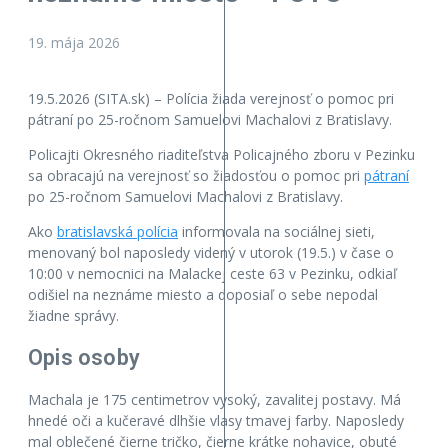
19. mája 2026
19.5.2026 (SITA.sk) – Polícia žiada verejnosť o pomoc pri
pátraní po 25-ročnom Samuelovi Machalovi z Bratislavy.
Policajti Okresného riaditeľstva Policajného zboru v Pezinku
sa obracajú na verejnosť so žiadosťou o pomoc pri
pátraní
po 25-ročnom Samuelovi Machalovi z Bratislavy.
Ako
bratislavská polícia
informovala na sociálnej sieti,
menovaný bol naposledy videný v utorok (19.5.) v čase o
10:00 v nemocnici na Malackej ceste 63 v Pezinku, odkiaľ
odišiel na neznáme miesto a doposiaľ o sebe nepodal
žiadne správy.
Opis osoby
Machala je 175 centimetrov vysoký, zavalitej postavy. Má
hnedé oči a kučeravé dlhšie vlasy tmavej farby. Naposledy
mal oblečené čierne tričko, čierne krátke nohavice, obuté