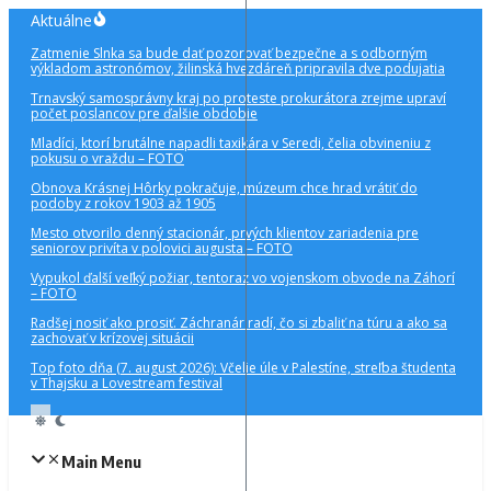
Preskočiť
Aktuálne
na
Zatmenie Slnka sa bude dať pozorovať bezpečne a s odborným
obsah
výkladom astronómov, žilinská hvezdáreň pripravila dve podujatia
Trnavský samosprávny kraj po proteste prokurátora zrejme upraví
počet poslancov pre ďalšie obdobie
Mladíci, ktorí brutálne napadli taxikára v Seredi, čelia obvineniu z
pokusu o vraždu – FOTO
Obnova Krásnej Hôrky pokračuje, múzeum chce hrad vrátiť do
podoby z rokov 1903 až 1905
Mesto otvorilo denný stacionár, prvých klientov zariadenia pre
seniorov privíta v polovici augusta – FOTO
Vypukol ďalší veľký požiar, tentoraz vo vojenskom obvode na Záhorí
– FOTO
Radšej nosiť ako prosiť. Záchranár radí, čo si zbaliť na túru a ako sa
zachovať v krízovej situácii
Top foto dňa (7. august 2026): Včelie úle v Palestíne, streľba študenta
v Thajsku a Lovestream festival
Main Menu