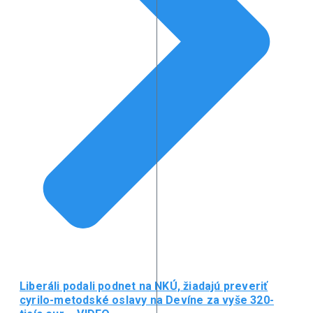
Liberáli podali podnet na NKÚ, žiadajú preveriť
cyrilo-metodské oslavy na Devíne za vyše 320-