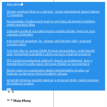
Preskočiť
Aktuálne
na
Slováci využívajú Wolt aj v zahraničí, počet objednávok stúpol takmer
obsah
17-násobne
Na kúpalisku v Diakovciach mali viacerí ľudia zdravotné problémy,
unikla neznáma látka
Zelenskyj prvýkrát od ruskej invázie navštívi Srbsko, Kyjev ho chce
odpútať od Moskvy
Irán pohrozil susedom, že „zhasne celý Perzský záliv“, pripravil
zoznam cieľov
Top foto dňa (6. august 2026): Protest zdravotníkov, ruský letecký
útok, hirošimský pamätník a záchrana psov z lesných požiarov
SFZ označil pozastavenie štátnych financií za nezákonné. Spor s
ministerstvom podľa zväzu ohrozuje mládež aj reprezentácie
Mužov čaká na Lovestreame skúška tehotenského bruška, na
festivale sa tak otvorí téma ženského zdravia
Jemenskí Húsíovia spustili raketové a dronové útoky, zabili najmenej
38 vládnych vojakov
Main Menu