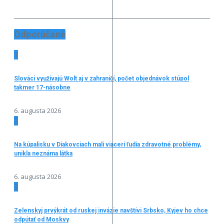
Odporúčané
1
Slováci využívajú Wolt aj v zahraničí, počet objednávok stúpol
takmer 17-násobne
6. augusta 2026
2
Na kúpalisku v Diakovciach mali viacerí ľudia zdravotné problémy,
unikla neznáma látka
6. augusta 2026
3
Zelenskyj prvýkrát od ruskej invázie navštívi Srbsko, Kyjev ho chce
odpútať od Moskvy