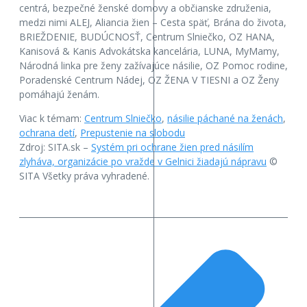
centrá, bezpečné ženské domovy a občianske združenia,
medzi nimi ALEJ, Aliancia žien – Cesta späť, Brána do života,
BRIEŽDENIE, BUDÚCNOSŤ, Centrum Slniečko, OZ HANA,
Kanisová & Kanis Advokátska kancelária, LUNA, MyMamy,
Národná linka pre ženy zažívajúce násilie, OZ Pomoc rodine,
Poradenské Centrum Nádej, OZ ŽENA V TIESNI a OZ Ženy
pomáhajú ženám.
Viac k témam:
Centrum Slniečko
,
násilie páchané na ženách
,
ochrana detí
,
Prepustenie na slobodu
Zdroj: SITA.sk –
Systém pri ochrane žien pred násilím
zlyháva, organizácie po vražde v Gelnici žiadajú nápravu
©
SITA Všetky práva vyhradené.