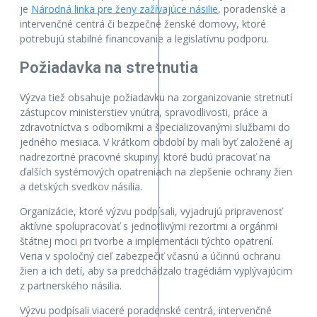
je
Národná linka pre ženy zažívajúce násilie
, poradenské a
intervenčné centrá či bezpečné ženské domovy, ktoré
potrebujú stabilné financovanie a legislatívnu podporu.
Požiadavka na stretnutia
Výzva tiež obsahuje požiadavku na zorganizovanie stretnutí
zástupcov ministerstiev vnútra, spravodlivosti, práce a
zdravotníctva s odborníkmi a špecializovanými službami do
jedného mesiaca. V krátkom období by mali byť založené aj
nadrezortné pracovné skupiny, ktoré budú pracovať na
ďalších systémových opatreniach na zlepšenie ochrany žien
a detských svedkov násilia.
Organizácie, ktoré výzvu podpísali, vyjadrujú pripravenosť
aktívne spolupracovať s jednotlivými rezortmi a orgánmi
štátnej moci pri tvorbe a implementácii týchto opatrení.
Veria v spoločný cieľ zabezpečiť včasnú a účinnú ochranu
žien a ich detí, aby sa predchádzalo tragédiám vyplývajúcim
z partnerského násilia.
Výzvu podpísali viaceré poradenské centrá, intervenčné