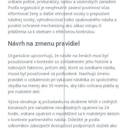
vrátane polície, prokuratúry, súdov a väzenských zariadení.
Podľa organizácií je nevyhnutné zaviesť povinnosť včas
informovať ženy a ďalšie ohrozené osoby o prepustení
násilnej osoby, vyhodnocovať riziko opakovaného násilia a
posilniť ochranné mechanizmy ako zákaz vstupu či
priblíženia sa k obetiam s efektívnou kontrolou.
Návrh na zmenu pravidiel
Organizácie upozorňujú, že násilie na ženách musí byť
posudzované v kontexte so zohľadnením jeho histórie a
rizikových faktorov, pričom deti, ktoré sú svedkami násilia,
musia byť považované za poškodené. Navrhujú zmenu
pravidiel o vzdialenosti pri vykázaní násilníka zo spoločného
obydlia na menej ako 50 metrov, aby táto ochrana platila aj
pre maloleté deti.
Výzva obsahuje aj požiadavku na skrátenie lehôt v civilných
konaniach pre nariadenie neodkladných opatrení na 24
hodín, vrátane opatrení o nepriblížení sa k maloletým deťom
v kontexte partnerského násilia. Dôležité je podľa
odborníkov zabezpečiť dostupnosť podporných služieb ako