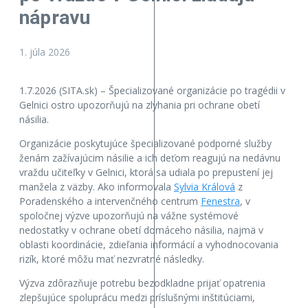
nápravu
1. júla 2026
1.7.2026 (SITA.sk) – Špecializované organizácie po tragédii v
Gelnici ostro upozorňujú na zlyhania pri ochrane obetí
násilia.
Organizácie poskytujúce špecializované podporné služby
ženám zažívajúcim násilie a ich deťom reagujú na nedávnu
vraždu učiteľky v Gelnici, ktorá sa udiala po prepustení jej
manžela z väzby. Ako informovala
Sylvia Králová
z
Poradenského a intervenčného centrum
Fenestra
, v
spoločnej výzve upozorňujú na vážne systémové
nedostatky v ochrane obetí domáceho násilia, najmä v
oblasti koordinácie, zdieľania informácií a vyhodnocovania
rizík, ktoré môžu mať nezvratné následky.
Výzva zdôrazňuje potrebu bezodkladne prijať opatrenia
zlepšujúce spoluprácu medzi príslušnými inštitúciami,