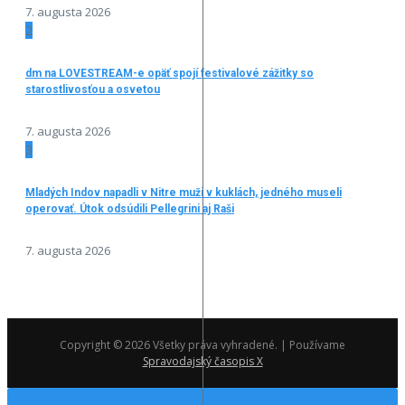
7. augusta 2026
2
dm na LOVESTREAM-e opäť spojí festivalové zážitky so
starostlivosťou a osvetou
7. augusta 2026
3
Mladých Indov napadli v Nitre muži v kuklách, jedného museli
operovať. Útok odsúdili Pellegrini aj Raši
7. augusta 2026
Copyright © 2026 Všetky práva vyhradené. | Používame
Spravodajský časopis X