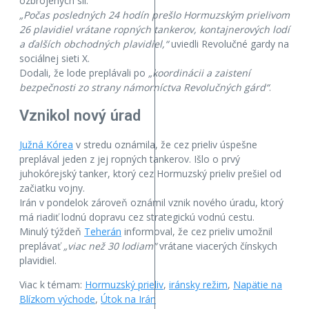
ozbrojených síl.
„Počas posledných 24 hodín prešlo Hormuzským prielivom
26 plavidiel vrátane ropných tankerov, kontajnerových lodí
a ďalších obchodných plavidiel,“
uviedli Revolučné gardy na
sociálnej sieti X.
Dodali, že lode preplávali po
„koordinácii a zaistení
bezpečnosti zo strany námorníctva Revolučných gárd“
.
Vznikol nový úrad
Južná Kórea
v stredu oznámila, že cez prieliv úspešne
preplával jeden z jej ropných tankerov. Išlo o prvý
juhokórejský tanker, ktorý cez Hormuzský prieliv prešiel od
začiatku vojny.
Irán v pondelok zároveň oznámil vznik nového úradu, ktorý
má riadiť lodnú dopravu cez strategickú vodnú cestu.
Minulý týždeň
Teherán
informoval, že cez prieliv umožnil
preplávať
„viac než 30 lodiam“
vrátane viacerých čínskych
plavidiel.
Viac k témam:
Hormuzský prieliv
,
iránsky režim
,
Napätie na
Blízkom východe
,
Útok na Irán