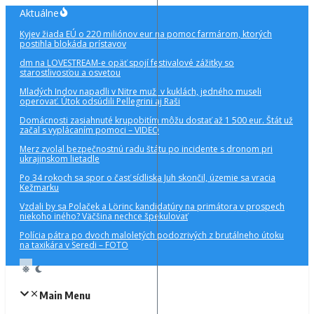
Preskočiť
Aktuálne
na
Kyjev žiada EÚ o 220 miliónov eur na pomoc farmárom, ktorých
obsah
postihla blokáda prístavov
dm na LOVESTREAM-e opäť spojí festivalové zážitky so
starostlivosťou a osvetou
Mladých Indov napadli v Nitre muži v kuklách, jedného museli
operovať. Útok odsúdili Pellegrini aj Raši
Domácnosti zasiahnuté krupobitím môžu dostať až 1 500 eur. Štát už
začal s vyplácaním pomoci – VIDEO
Merz zvolal bezpečnostnú radu štátu po incidente s dronom pri
ukrajinskom lietadle
Po 34 rokoch sa spor o časť sídliska Juh skončil, územie sa vracia
Kežmarku
Vzdali by sa Polaček a Lörinc kandidatúry na primátora v prospech
niekoho iného? Väčšina nechce špekulovať
Polícia pátra po dvoch maloletých podozrivých z brutálneho útoku
na taxikára v Seredi – FOTO
Main Menu