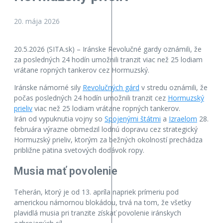
20. mája 2026
20.5.2026 (SITA.sk) – Iránske Revolučné gardy oznámili, že
za posledných 24 hodín umožnili tranzit viac než 25 lodiam
vrátane ropných tankerov cez Hormuzský.
Iránske námorné sily
Revolučných gárd
v stredu oznámili, že
počas posledných 24 hodín umožnili tranzit cez
Hormuzský
prieliv
viac než 25 lodiam vrátane ropných tankerov.
Irán od vypuknutia vojny so
Spojenými štátmi
a
Izraelom
28.
februára výrazne obmedzil lodnú dopravu cez strategický
Hormuzský prieliv, ktorým za bežných okolností prechádza
približne pätina svetových dodávok ropy.
Musia mať povolenie
Teherán, ktorý je od 13. apríla napriek prímeriu pod
americkou námornou blokádou, trvá na tom, že všetky
plavidlá musia pri tranzite získať povolenie iránskych