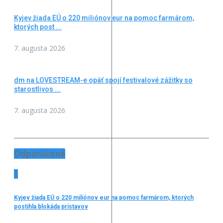
Kyjev žiada EÚ o 220 miliónov eur na pomoc farmárom,
ktorých post ...
7. augusta 2026
dm na LOVESTREAM-e opäť spojí festivalové zážitky so
starostlivos ...
7. augusta 2026
Odporúčané
1
Kyjev žiada EÚ o 220 miliónov eur na pomoc farmárom, ktorých
postihla blokáda prístavov