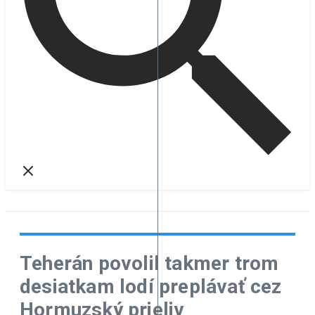
Teherán povolil takmer trom
desiatkam lodí preplávať cez
Hormuzský prieliv