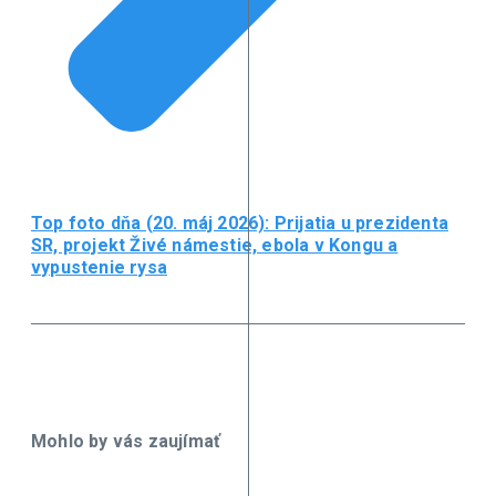
Top foto dňa (20. máj 2026): Prijatia u prezidenta
SR, projekt Živé námestie, ebola v Kongu a
vypustenie rysa
Mohlo by vás zaujímať