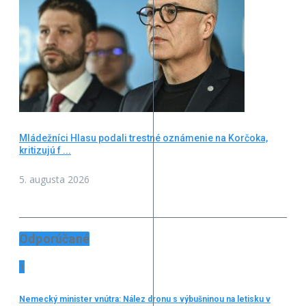
Mládežníci Hlasu podali trestné oznámenie na Korčoka,
kritizujú f ...
5. augusta 2026
Odporúčané
1
Nemecký minister vnútra: Nález dronu s výbušninou na letisku v