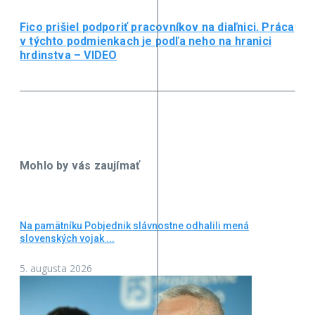
Fico prišiel podporiť pracovníkov na diaľnici. Práca
v týchto podmienkach je podľa neho na hranici
hrdinstva – VIDEO
Mohlo by vás zaujímať
Na pamätníku Pobjednik slávnostne odhalili mená
slovenských vojak ...
5. augusta 2026