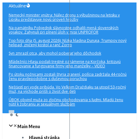
Preskočiť
Aktuálne
na
Nemecký minister vnútra: Nález dronu s výbušninou na letisku v
obsah
Lipsku predstavuje novú úroveň hrozby
Na pamätníku Pobjednik slávnostne odhalili mená slovenských
vojakov. Zahynuli pri plnení úloh v misii UNPROFOR
Top foto dňa (5. august 2026): Nízka hladina Dunaja, Trumpov nový
helipad, zničený kostol a ranč Zorro
Syn zmrazil otca, aby mohol poberať jeho dôchodok
Mládežníci Hlasu podali trestné oznámenie na Korčoka, kritizujú
financovanie a fungovanie firmy jeho manželky – VIDEO
Po útoku nožnicami zostali štyria zranení, polícia zadržala 44-ročnú
ženu pravdepodobne s duševnou poruchou
Nešťastí pri vode pribúda. Vo Veľkom Draždiaku sa utopil 53-ročný
muž, na východe prišli o život dve deti
ÚBOK obvinil muža zo zločinu obchodovania s ľuďmi. Mladú ženu
nútil k žobraniu aj sexuálnym službám
Main Menu
Hlavná stránka