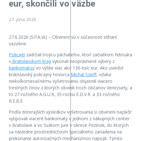
eur, skončili vo väzbe
27. júna 2026
27.6.2026 (SITA.sk) – Obvinení sú v súčasnosti stíhaní
väzobne.
Policajti
zadržali trojicu páchateľov, ktorí začiatkom februára
v
Bratislavskom kraji
vykonali neoprávnené výbery z
bankomatov
vo výške viac ako 130-tisíc eur. Ako uviedol
bratislavský policajný hovorca
Michal Szeiff,
vďaka
niekoľkomesačnému vyšetrovaniu objasnili viacero
trestných činov z ktorých obvinili troch občanov Venezuely, a
to 27-ročného A.G.U.R, 35-ročnú E.D.V.R. a 33-ročného
R.E.B.E.
Podľa doterajších výsledkov vyšetrovania si obvinení najskôr
vytipovali viaceré bankomaty v jednom z nákupných centier
v Bratislave a vo Svätom Jure v okrese Pezinok, do ktorých
sa následne prostredníctvom špeciálneho zariadenia na
prekonanie autorizačných mechanizmov napojili. Týmto