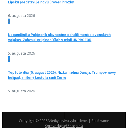
Lipsku predstavuje novú úroveň hrozby
6. augusta 2026
2
Na pamätníku Pobjednik slávnostne odhalili mená slovenských
vojakov. Zahynuli pri plnení úloh v misii UNPROFOR
5. augusta 2026
3
Top foto dňa (5. august 2026): Nízka hladina Dunaja, Trumpov nový
helipad, zničený kostol a ranč Zorro
5. augusta 2026
Copyright © 2026 Všetky práva vyhradené. | Používame
Spravodajský časopis X