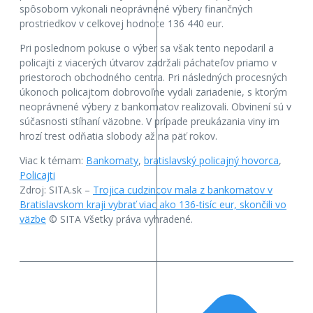
spôsobom vykonali neoprávnené výbery finančných
prostriedkov v celkovej hodnote 136 440 eur.
Pri poslednom pokuse o výber sa však tento nepodaril a
policajti z viacerých útvarov zadržali páchateľov priamo v
priestoroch obchodného centra. Pri následných procesných
úkonoch policajtom dobrovoľne vydali zariadenie, s ktorým
neoprávnené výbery z bankomatov realizovali. Obvinení sú v
súčasnosti stíhaní väzobne. V prípade preukázania viny im
hrozí trest odňatia slobody až na päť rokov.
Viac k témam:
Bankomaty
,
bratislavský policajný hovorca
,
Policajti
Zdroj: SITA.sk –
Trojica cudzincov mala z bankomatov v
Bratislavskom kraji vybrať viac ako 136-tisíc eur, skončili vo
väzbe
© SITA Všetky práva vyhradené.