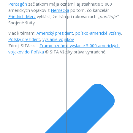
Pentagón
začiatkom mája oznámil aj stiahnutie 5 000
amerických vojakov z
Nemecka
po tom, čo kancelár
Friedrich Merz
vyhlásil, že Irán pri rokovaniach
„ponižuje“
Spojené štáty.
Viac k témam:
Americký prezident
,
poľsko-americké vzťahy
,
Poľský prezident
,
vyslanie vojakov
Zdroj: SITA.sk –
Trump oznámil vyslanie 5 000 amerických
vojakov do Poľska
© SITA Všetky práva vyhradené.