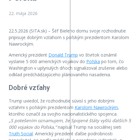
22. mája 2026
22.5.2026 (SITA.sk) – Šéf Bieleho domu svoje rozhodnutie
pripisuje dobrým vzťahom s poľským prezidentom Karolom
Nawrockým.
Americký prezident
Donald Trump
vo štvrtok oznámil
vyslanie 5 000 amerických vojakov do
Poľska
po tom, čo
Washington v uplynulých dňoch signalizoval zrušenie alebo
odklad predchádzajúceho plánovaného nasadenia.
Dobré vzťahy
Trump uviedol, že rozhodnutie súvisí s jeho dobrými
vzťahmi s poľským prezidentom
Karolom Nawrockým
,
ktorého označil za svojho nacionalistického spojenca.
„S potešením oznamujem, že Spojené štáty vyšlú ďalších 5
000 vojakov do Poľska,“
napísal Trump na sociálnej sieti
Truth Social
. Americký prezident ďalšie podrobnosti