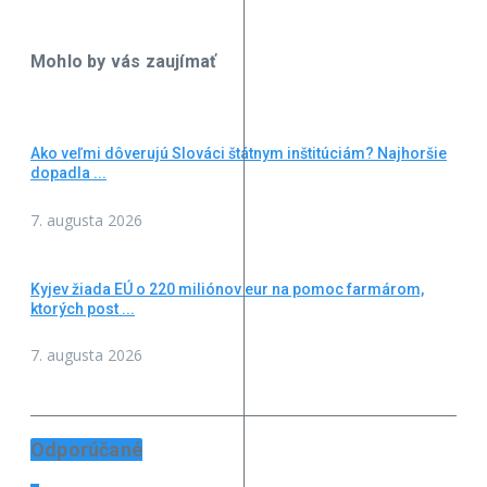
Mohlo by vás zaujímať
Ako veľmi dôverujú Slováci štátnym inštitúciám? Najhoršie
dopadla ...
7. augusta 2026
Kyjev žiada EÚ o 220 miliónov eur na pomoc farmárom,
ktorých post ...
7. augusta 2026
Odporúčané