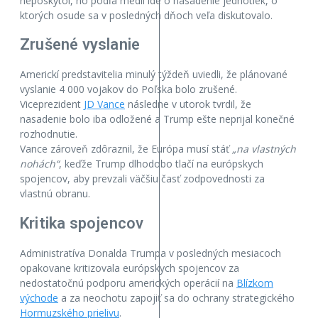
neposkytol, no podľa médií ide o nasadenie jednotiek, o
ktorých osude sa v posledných dňoch veľa diskutovalo.
Zrušené vyslanie
Americkí predstavitelia minulý týždeň uviedli, že plánované
vyslanie 4 000 vojakov do Poľska bolo zrušené.
Viceprezident
JD Vance
následne v utorok tvrdil, že
nasadenie bolo iba odložené a Trump ešte neprijal konečné
rozhodnutie.
Vance zároveň zdôraznil, že Európa musí stáť
„na vlastných
nohách“
, keďže Trump dlhodobo tlačí na európskych
spojencov, aby prevzali väčšiu časť zodpovednosti za
vlastnú obranu.
Kritika spojencov
Administratíva Donalda Trumpa v posledných mesiacoch
opakovane kritizovala európskych spojencov za
nedostatočnú podporu amerických operácií na
Blízkom
východe
a za neochotu zapojiť sa do ochrany strategického
Hormuzského prielivu
.