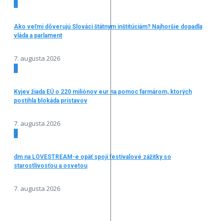
1
Ako veľmi dôverujú Slováci štátnym inštitúciám? Najhoršie dopadla
vláda a parlament
7. augusta 2026
2
Kyjev žiada EÚ o 220 miliónov eur na pomoc farmárom, ktorých
postihla blokáda prístavov
7. augusta 2026
3
dm na LOVESTREAM-e opäť spojí festivalové zážitky so
starostlivosťou a osvetou
7. augusta 2026