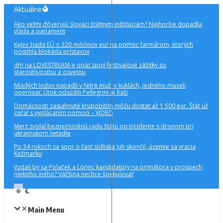
Preskočiť
Aktuálne
na
Ako veľmi dôverujú Slováci štátnym inštitúciám? Najhoršie dopadla
obsah
vláda a parlament
Kyjev žiada EÚ o 220 miliónov eur na pomoc farmárom, ktorých
postihla blokáda prístavov
dm na LOVESTREAM-e opäť spojí festivalové zážitky so
starostlivosťou a osvetou
Mladých Indov napadli v Nitre muži v kuklách, jedného museli
operovať. Útok odsúdili Pellegrini aj Raši
Domácnosti zasiahnuté krupobitím môžu dostať až 1 500 eur. Štát už
začal s vyplácaním pomoci – VIDEO
Merz zvolal bezpečnostnú radu štátu po incidente s dronom pri
ukrajinskom lietadle
Po 34 rokoch sa spor o časť sídliska Juh skončil, územie sa vracia
Kežmarku
Vzdali by sa Polaček a Lörinc kandidatúry na primátora v prospech
niekoho iného? Väčšina nechce špekulovať
Main Menu