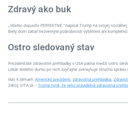
Zdravý ako buk
„Všetko dopadlo PERFEKTNE,“
napísal Trump na svojej sociálnej 
Biely dom zatiaľ nezverejnil podrobnosti vyšetrení ani kompletnú 
Ostro sledovaný stav
Prezidentské zdravotné prehliadky v USA patria medzi ostro sled
Lekár Bieleho domu po nich zvyčajne zverejňuje stručnú správu
Viac k témam:
Americký prezident
,
zdravotná prehliadka
,
Zdravot
Zdroj: SITA.sk –
Trump tvrdí, že jeho pravidelná zdravotná prehl