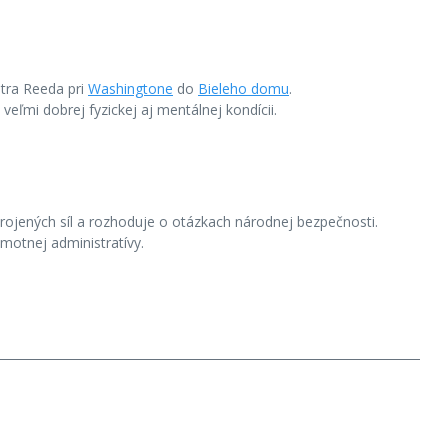
tra Reeda pri
Washingtone
do
Bieleho domu
.
veľmi dobrej fyzickej aj mentálnej kondícii.
brojených síl a rozhoduje o otázkach národnej bezpečnosti.
amotnej administratívy.