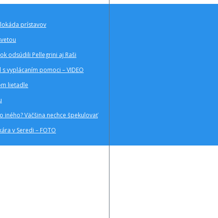
blokáda prístavov
svetou
k odsúdili Pellegrini aj Raši
al s vyplácaním pomoci – VIDEO
m lietadle
u
ho iného? Väčšina nechce špekulovať
kára v Seredi – FOTO