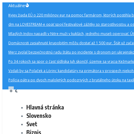
Preskočiť
Aktuálne
na
Kyjev žiada EÚ o 220 miliónov eur na pomoc farmárom, ktorých postihla 
obsah
dm na LOVESTREAM-e opäť spojí festivalové zážitky so starostlivosťou a o
Mladých Indov napadli v Nitre muži v kuklách, jedného museli operovať. Úto
Domácnosti zasiahnuté krupobitím môžu dostať až 1 500 eur. Štát už zač
Merz zvolal bezpečnostnú radu štátu po incidente s dronom pri ukrajinsko
Po 34 rokoch sa spor o časť sídliska Juh skončil, územie sa vracia Kežmark
Vzdali by sa Polaček a Lörinc kandidatúry na primátora v prospech nieko
Polícia pátra po dvoch maloletých podozrivých z brutálneho útoku na taxi
Hlavná stránka
Slovensko
Svet
Biznis