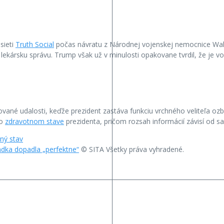
sieti
Truth Social
počas návratu z Národnej vojenskej nemocnice Wal
lekársku správu. Trump však už v minulosti opakovane tvrdil, že je vo 
ované udalosti, keďže prezident zastáva funkciu vrchného veliteľa oz
 o
zdravotnom stave
prezidenta, pričom rozsah informácií závisí od s
ný stav
iadka dopadla „perfektne“
© SITA Všetky práva vyhradené.