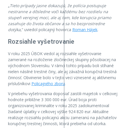
„
Tieto prípady jasne dokazujú, že polícia postupuje
nestranne a dôsledne voči každému bez rozdielu na
stupeň verejnej moci, ale aj tam, kde korupcia priamo
zasahuje do života občanov a sa ho bezprostredne
dotýka
,“ uviedol policajný hovorca
Roman Hájek
.
Rozsiahle vyšetrovanie
V roku 2025 ÚBOK viedol aj rozsiahle vyšetrovanie
zamerané na rozloženie zločineckej skupiny pôsobiacej na
východnom Slovensku. V rámci tohto prípadu boli stíhané
nielen násilné trestné činy, ale aj závažná korupčná trestná
činnosť. Obvinenie bolo v tejto veci vznesené aj aktívnemu
príslušníkovi
Policajného zboru
.
V priebehu vyšetrovania doposiaľ zaistili majetok v celkovej
hodnote približne 3 300 000 eur. Úrad boja proti
organizovanej kriminalite v roku 2025 zadokumentoval
žiadané úplatky v celkovej výške 924 820 eur. Aktuálne
realizuje rozsiahlu policajnú akciu zameranú na páchateľov
korupčnej trestnej činnosti, ktorá prebieha od utorka.