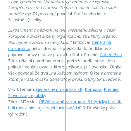
svoje vysvetlenie. Odmietam vysvetlenie, že vymizla
korupčná trestná činnosť. To proste nie je tak. Ten skok
nemôže byť 70 percent
,“ povedal. Podľa neho ide o
žalostné výsledky.
„
Experiment s názvom novela Trestného zákona v časti
korupcie a zvlášť zmeny organizačnej štruktúry orgánov
Policajného zboru sa nevydarili
,“ kritizoval.
Generálna
prokuratúra
tieto informácie predkladá do podkladov k
príprave správy o stave právneho štátu. Premiér
Robert Fico
Žilinku žiadal o prehodnotenie, pretože podľa neho ide o
politické konštatovania, ktoré poškodzujú Slovensko. Žilinka
však povedal, že trvá „
na každom jednom fakte a písmene,
ktoré je v stanovisku Generálnej prokuratúry SR uvedené
„.
Viac k témam:
Generálny prokurátor SR
,
Korupcia
,
Premiér
Slovenskej republiky
Zdroj: SITA.sk –
ÚBOK obvinil za korupciu 31 fyzických osôb,
boli medzi nimi aj verejní funkcionári
© SITA Všetky práva
vyhradené.