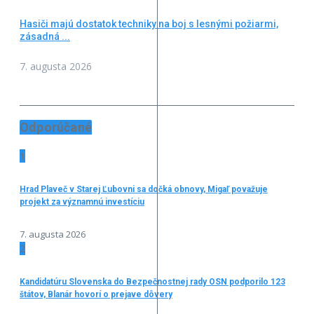
Hasiči majú dostatok techniky na boj s lesnými požiarmi,
zásadná ...
7. augusta 2026
Odporúčané
1
Hrad Plaveč v Starej Ľubovni sa dočká obnovy, Migaľ považuje
projekt za významnú investíciu
7. augusta 2026
2
Kandidatúru Slovenska do Bezpečnostnej rady OSN podporilo 123
štátov, Blanár hovorí o prejave dôvery