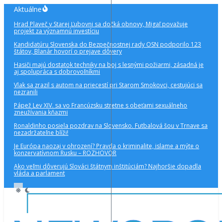
Preskočiť
Aktuálne
na
Hrad Plaveč v Starej Ľubovni sa dočká obnovy, Migaľ považuje
obsah
projekt za významnú investíciu
Kandidatúru Slovenska do Bezpečnostnej rady OSN podporilo 123
štátov, Blanár hovorí o prejave dôvery
Hasiči majú dostatok techniky na boj s lesnými požiarmi, zásadná je
aj spolupráca s dobrovoľníkmi
Vlak sa zrazil s autom na priecestí pri Starom Smokovci, cestujúci sa
nezranili
Pápež Lev XIV. sa vo Francúzsku stretne s obeťami sexuálneho
zneužívania kňazmi
Ronaldinho posiela pozdrav na Slovensko. Futbalová šou v Trnave sa
nezadržateľne blíži!
Je Európa naozaj v ohrození? Pravda o kriminalite, islame a mýte o
konzervatívnom Rusku – ROZHOVOR
Ako veľmi dôverujú Slováci štátnym inštitúciám? Najhoršie dopadla
vláda a parlament