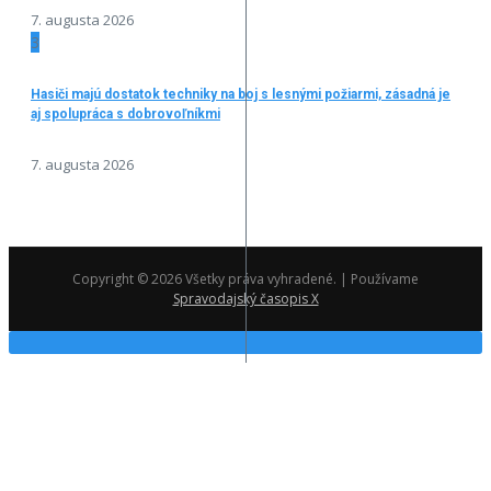
7. augusta 2026
3
Hasiči majú dostatok techniky na boj s lesnými požiarmi, zásadná je
aj spolupráca s dobrovoľníkmi
7. augusta 2026
Copyright © 2026 Všetky práva vyhradené. | Používame
Spravodajský časopis X