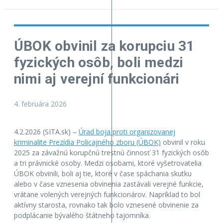
ÚBOK obvinil za korupciu 31
fyzických osôb, boli medzi
nimi aj verejní funkcionári
4. februára 2026
4.2.2026 (SITA.sk) –
Úrad boja proti organizovanej
kriminalite Prezídia Policajného zboru (ÚBOK)
obvinil v roku
2025 za závažnú korupčnú trestnú činnosť 31 fyzických osôb
a tri právnické osoby. Medzi osobami, ktoré vyšetrovatelia
ÚBOK obvinili, boli aj tie, ktoré v čase spáchania skutku
alebo v čase vznesenia obvinenia zastávali verejné funkcie,
vrátane volených verejných funkcionárov. Napríklad to bol
aktívny starosta, rovnako tak bolo vznesené obvinenie za
podplácanie bývalého štátneho tajomníka.