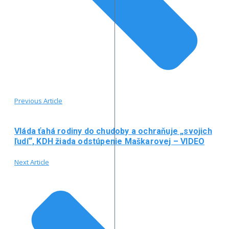
Previous Article
Vláda ťahá rodiny do chudoby a ochraňuje „svojich
ľudí“, KDH žiada odstúpenie Maškarovej – VIDEO
Next Article