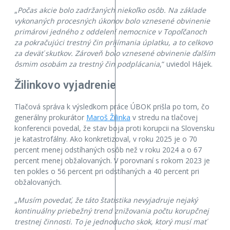
„
Počas akcie bolo zadržaných niekoľko osôb. Na základe
vykonaných procesných úkonov bolo vznesené obvinenie
primárovi jedného z oddelení nemocnice v Topoľčanoch
za pokračujúci trestný čin prijímania úplatku, a to celkovo
za deväť skutkov. Zároveň bolo vznesené obvinenie ďalším
ôsmim osobám za trestný čin podplácania
,“ uviedol Hájek.
Žilinkovo vyjadrenie
Tlačová správa k výsledkom práce ÚBOK prišla po tom, čo
generálny prokurátor
Maroš Žilinka
v stredu na tlačovej
konferencii povedal, že stav boja proti korupcii na Slovensku
je katastrofálny. Ako konkretizoval, v roku 2025 je o 70
percent menej odstíhaných osôb než v roku 2024 a o 67
percent menej obžalovaných. V porovnaní s rokom 2023 je
ten pokles o 56 percent pri odstíhaných a 40 percent pri
obžalovaných.
„
Musím povedať, že táto štatistika nevyjadruje nejaký
kontinuálny priebežný trend znižovania počtu korupčnej
trestnej činnosti. To je jednoducho skok, ktorý musí mať