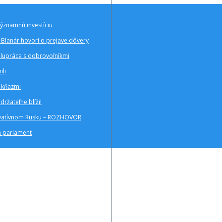
významnú investíciu
Blanár hovorí o prejave dôvery
polupráca s dobrovoľníkmi
ili
a kňazmi
ržateľne blíži!
zervatívnom Rusku – ROZHOVOR
a parlament