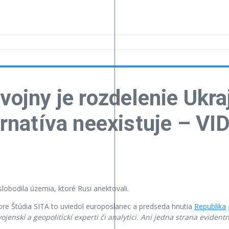
vojny je rozdelenie Ukra
ternatíva neexistuje – V
lobodila územia, ktoré Rusi anektovali.
vore Štúdia SITA to uviedol europoslanec a predseda hnutia
Republika
jenskí a geopolitickí experti či analytici. Ani jedna strana evidentn