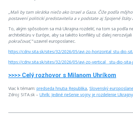
„Mali by tam skrátka niečo ako Izrael a Gaza. Čiže podľa môjho
postavení politickí predstavitelia a v podstate aj Spojené štáty
To, akým spôsobom sa má Ukrajina rozdeliť, na tom sa podľa ne
architektúru v Európe, aby sa takéto konflikty už ďalej nerozvíjal
pokračovať,”
uzavrel europoslanec.
https://cdnv.sita.sk/sites/32/2026/05/avi-zo-horizontal_stu-dio-s
https://cdnv.sita.sk/sites/32/2026/05/avi-zo-vertical__stu-dio-sit
>>>> Celý rozhovor s Milanom Uhríkom
Viac k témam:
predseda hnutia Republika
,
Slovenský europoslan
Zdroj: SITA.sk –
Uhrík: Jediné riešenie vojny je rozdelenie Ukrajin