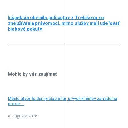
Inšpekcia obvinila policajtov z Trebišova zo
zneužívania právomoci, mimo služby mali udeľovať
blokové pokuty
Mohlo by vás zaujímať
Mesto otvorilo denný stacionár, prvých klientov zariadenia
pre se ...
8. augusta 2026