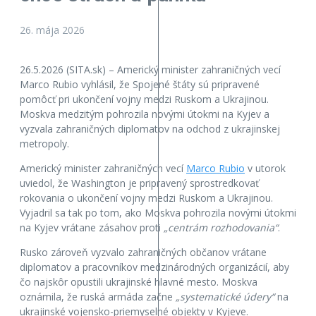
26. mája 2026
26.5.2026 (SITA.sk) – Americký minister zahraničných vecí
Marco Rubio vyhlásil, že Spojené štáty sú pripravené
pomôcť pri ukončení vojny medzi Ruskom a Ukrajinou.
Moskva medzitým pohrozila novými útokmi na Kyjev a
vyzvala zahraničných diplomatov na odchod z ukrajinskej
metropoly.
Americký minister zahraničných vecí
Marco Rubio
v utorok
uviedol, že Washington je pripravený sprostredkovať
rokovania o ukončení vojny medzi Ruskom a Ukrajinou.
Vyjadril sa tak po tom, ako Moskva pohrozila novými útokmi
na Kyjev vrátane zásahov proti
„centrám rozhodovania“
.
Rusko zároveň vyzvalo zahraničných občanov vrátane
diplomatov a pracovníkov medzinárodných organizácií, aby
čo najskôr opustili ukrajinské hlavné mesto. Moskva
oznámila, že ruská armáda začne
„systematické údery“
na
ukrajinské vojensko-priemyselné objekty v Kyjeve.