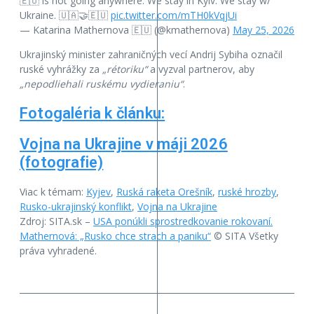
🇪🇺 is not going anywhere. We stay in Kyiv. We stay w/
Ukraine. 🇺🇦🤝🇪🇺
pic.twitter.com/mTH0kVqjUi
— Katarina Mathernova 🇪🇺 (@kmathernova)
May 25, 2026
Ukrajinský minister zahraničných vecí Andrij Sybiha označil
ruské vyhrážky za
„rétoriku“
a vyzval partnerov, aby
„nepodliehali ruskému vydieraniu“
.
Fotogaléria k článku:
Vojna na Ukrajine v máji 2026
(fotografie)
Viac k témam:
Kyjev
,
Ruská raketa Orešník
,
ruské hrozby
,
Rusko-ukrajinský konflikt
,
Vojna na Ukrajine
Zdroj: SITA.sk –
USA ponúkli sprostredkovanie rokovaní.
Mathernová: „Rusko chce strach a paniku“
© SITA Všetky
práva vyhradené.