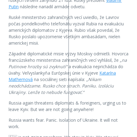
ruských tvrdení zahynulo 21 ľudí. Ruský prezident
Vladimir
Putin
následne nariadil armáde odvetu.
Ruské ministerstvo zahraničných vecí uviedlo, že Lavrov
počas pondelkového telefonátu vyzval Rubia na evakuáciu
amerických diplomatov z Kyjeva. Rubio však povedal, že
Rusko poslalo upozornenie všetkým ambasádam, nielen
americkej misii.
Západné diplomatické misie výzvy Moskvy odmietli. Hovorca
francúzskeho ministerstva zahraničných vecí vyhlásil, že
„na
Putinove hrozby sú zvyknutí“
a evakuácia neprichádza do
úvahy. Veľvyslankyňa Európskej únie v Kyjeve
Katarína
Mathernová
na sociálnej sieti napísala:
„Nikam
neodchádzame. Rusko chce strach. Paniku. Izoláciu
Ukrajiny. Lenže to nebude fungovať.“
Russia again threatens diplomats & foreigners, urging us to
leave Kyiv. But we are not going anywhere!
Russia wants fear. Panic. Isolation of Ukraine. It will not
work.