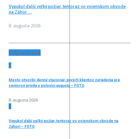
Vypukol ďalší veľký požiar, tentoraz vo vojenskom obvode
na Záhor ...
8. augusta 2026
Odporúčané
1
Mesto otvorilo denný stacionár, prvých klientov zariadenia pre
seniorov privíta v polovici augusta – FOTO
8. augusta 2026
2
Vypukol ďalší veľký požiar, tentoraz vo vojenskom obvode na
Záhorí – FOTO