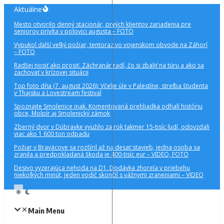
Preskočiť
Aktuálne
na
Mesto otvorilo denný stacionár, prvých klientov zariadenia pre
obsah
seniorov privíta v polovici augusta – FOTO
Vypukol ďalší veľký požiar, tentoraz vo vojenskom obvode na Záhorí
– FOTO
Radšej nosiť ako prosiť. Záchranár radí, čo si zbaliť na túru a ako sa
zachovať v krízovej situácii
Top foto dňa (7. august 2026): Včelie úle v Palestíne, streľba študenta
v Thajsku a Lovestream festival
Spoznajte Smolenice inak. Komentovaná prehliadka odhalí históriu
obce, Molpír aj Smolenický zámok
Zberný dvor v Dúbravke využilo za rok takmer 15-tisíc ľudí, odovzdali
viac ako 1 600 ton odpadu
Požiar v Braväcove sa rozšíril až na desať stavieb, jedna osoba sa
zranila a predpokladaná škoda je 400-tisíc eur – VIDEO, FOTO
Desivo vyzerajúca nehoda na D1. Dodávka zhorela v priebehu
niekoľkých minút, jeden vodič skončil s vážnymi zraneniami – VIDEO
Main Menu