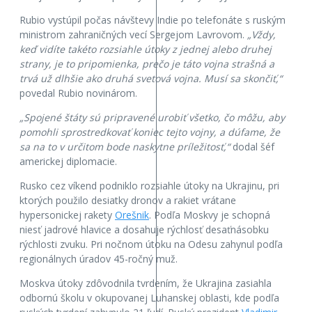
Rubio vystúpil počas návštevy Indie po telefonáte s ruským
ministrom zahraničných vecí Sergejom Lavrovom.
„Vždy,
keď vidíte takéto rozsiahle útoky z jednej alebo druhej
strany, je to pripomienka, prečo je táto vojna strašná a
trvá už dlhšie ako druhá svetová vojna. Musí sa skončiť,“
povedal Rubio novinárom.
„Spojené štáty sú pripravené urobiť všetko, čo môžu, aby
pomohli sprostredkovať koniec tejto vojny, a dúfame, že
sa na to v určitom bode naskytne príležitosť,“
dodal šéf
americkej diplomacie.
Rusko cez víkend podniklo rozsiahle útoky na Ukrajinu, pri
ktorých použilo desiatky dronov a rakiet vrátane
hypersonickej rakety
Orešnik
. Podľa Moskvy je schopná
niesť jadrové hlavice a dosahuje rýchlosť desaťnásobku
rýchlosti zvuku. Pri nočnom útoku na Odesu zahynul podľa
regionálnych úradov 45-ročný muž.
Moskva útoky zdôvodnila tvrdením, že Ukrajina zasiahla
odbornú školu v okupovanej Luhanskej oblasti, kde podľa