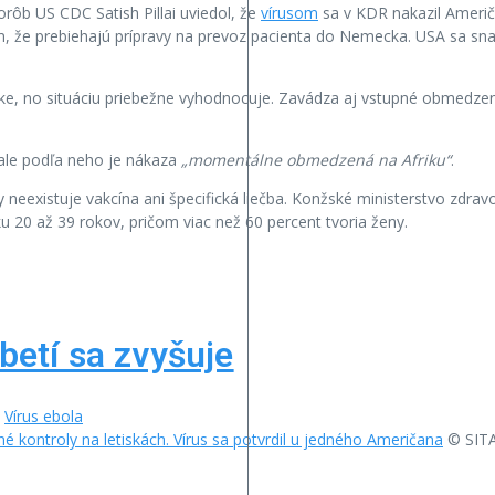
rôb US CDC Satish Pillai uviedol, že
vírusom
sa v KDR nakazil Američa
, že prebiehajú prípravy na prevoz pacienta do Nemecka. USA sa snaži
ízke, no situáciu priebežne vyhodnocuje. Zavádza aj vstupné obmedzen
 ale podľa neho je nákaza
„momentálne obmedzená na Afriku“
.
eexistuje vakcína ani špecifická liečba. Konžské ministerstvo zdravot
ku 20 až 39 rokov, pričom viac než 60 percent tvoria ženy.
betí sa zvyšuje
,
Vírus ebola
é kontroly na letiskách. Vírus sa potvrdil u jedného Američana
© SITA