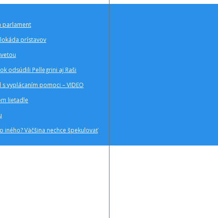
a parlament
blokáda prístavov
svetou
k odsúdili Pellegrini aj Raši
al s vyplácaním pomoci – VIDEO
m lietadle
u
ho iného? Väčšina nechce špekulovať