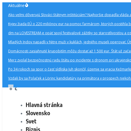
Preskočiť
Aktuálne
na
Ako veľmi dôverujú Slováci štátnym inštitúciám? Najhoršie dopadla vláda 
obsah
Kyjev žiada EÚ o 220 miliónov eur na pomoc farmárom, ktorých postihla 
dm na LOVESTREAM-e opäť spojí festivalové zážitky so starostlivosťou a o
Mladých Indov napadli v Nitre muži v kuklách, jedného museli operovať. Úto
Domácnosti zasiahnuté krupobitím môžu dostať až 1 500 eur. Štát už zač
Merz zvolal bezpečnostnú radu štátu po incidente s dronom pri ukrajinsko
Po 34 rokoch sa spor o časť sídliska Juh skončil, územie sa vracia Kežmark
Vzdali by sa Polaček a Lörinc kandidatúry na primátora v prospech nieko
Hlavná stránka
Slovensko
Svet
Biznis