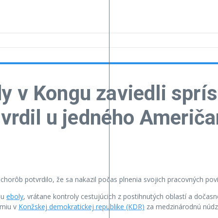
y v Kongu zaviedli sprí
tvrdil u jedného Američ
chorôb potvrdilo, že sa nakazil počas plnenia svojich pracovných pov
niu
eboly
, vrátane kontroly cestujúcich z postihnutých oblastí a dočas
émiu v
Konžskej demokratickej republike (KDR)
za medzinárodnú núdzo