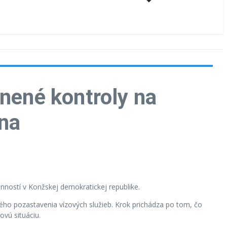
snené kontroly na
ana
inností v Konžskej demokratickej republike.
ného pozastavenia vízových služieb. Krok prichádza po tom, čo
vú situáciu.