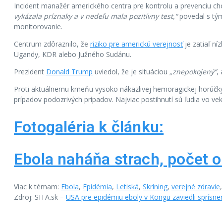
Incident manažér amerického centra pre kontrolu a prevenciu cho
vykázala príznaky a v nedeľu mala pozitívny test,“
povedal s tým
monitorovanie.
Centrum zdôraznilo, že
riziko pre americkú verejnosť
je zatiaľ n
Ugandy, KDR alebo Južného Sudánu.
Prezident
Donald Trump
uviedol, že je situáciou
„znepokojený“
,
Proti aktuálnemu kmeňu vysoko nákazlivej hemoragickej horúčky n
prípadov podozrivých prípadov. Najviac postihnutí sú ľudia vo ve
Fotogaléria k článku:
Ebola naháňa strach, počet o
Viac k témam:
Ebola
,
Epidémia
,
Letiská
,
Skríning
,
verejné zdravie
Zdroj: SITA.sk –
USA pre epidémiu eboly v Kongu zaviedli sprísnen