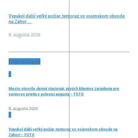
Vypukol ďalší veľký požiar, tentoraz vo vojenskom obvode
na Záhor ...
8. augusta 2026
Odporúčané
1
Mesto otvorilo denný stacionár, prvých klientov zariadenia pre
seniorov privíta v polovici augusta – FOTO
8. augusta 2026
2
Vypukol ďalší veľký požiar, tentoraz vo vojenskom obvode na
Záhorí – FOTO