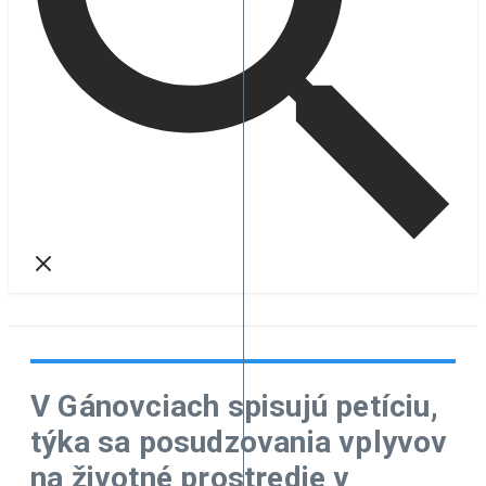
V Gánovciach spisujú petíciu,
týka sa posudzovania vplyvov
na životné prostredie v