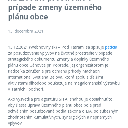
prípade zmeny územného
plánu obce
13. decembra 2021
13.12.2021 (Webnoviny.sk) – Pod Tatrami sa spisuje
petícia
za posudzovanie vplyvov na životné prostredie v prípade
strategického dokumentu Zmeny a doplnky územného
plánu obce Gánovce pri Poprade. Jej organizátorom je
riaditeľka združenia pre ochranu prírody Machaon
International Svetlana Belova, ktorá spolu s ďalšími
aktivistami dlhodobo poukazuje na megalomanskú výstavbu
v Tatrách i podhorí.
Ako vysvetlila pre agentúru SITA, snahou je dosiahnuť to,
aby šiesta úprava územného plánu obce bola pred
schválením posudzovaná podľa zákona o EIA, so súbežným
zhodnotením kumulatívnych, synergických a nepriamych
vplyvov.