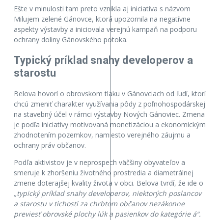
Ešte v minulosti tam preto vznikla aj iniciatíva s názvom
Milujem zelené Gánovce, ktorá upozornila na negatívne
aspekty výstavby a iniciovala verejnú kampaň na podporu
ochrany doliny Gánovského potoka.
Typický príklad snahy developerov a
starostu
Belova hovorí o obrovskom tlaku v Gánovciach od ľudí, ktorí
chcú zmeniť charakter využívania pôdy z poľnohospodárskej
na stavebný účel v rámci výstavby Nových Gánoviec. Zmena
je podľa iniciatívy motivovaná monetizáciou a ekonomickým
zhodnotením pozemkov, namiesto verejného záujmu a
ochrany práv občanov.
Podľa aktivistov je v neprospech väčšiny obyvateľov a
smeruje k zhoršeniu životného prostredia a diametrálnej
zmene doterajšej kvality života v obci. Belova tvrdí, že ide o
„typický príklad snahy developerov, niektorých poslancov
a starostu v tichosti za chrbtom občanov nezákonne
previesť obrovské plochy lúk a pasienkov do kategórie á“.