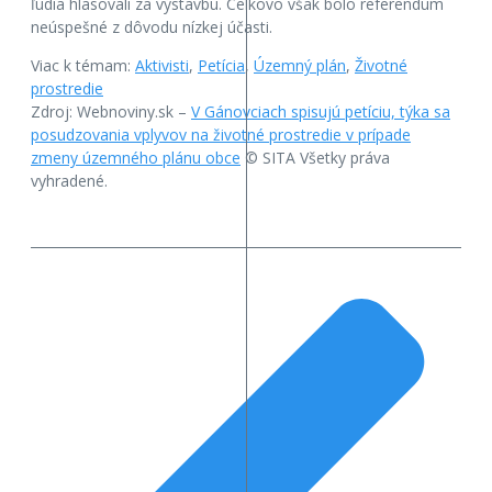
ľudia hlasovali za výstavbu. Celkovo však bolo referendum
neúspešné z dôvodu nízkej účasti.
Viac k témam:
Aktivisti
,
Petícia
,
Územný plán
,
Životné
prostredie
Zdroj: Webnoviny.sk –
V Gánovciach spisujú petíciu, týka sa
posudzovania vplyvov na životné prostredie v prípade
zmeny územného plánu obce
© SITA Všetky práva
vyhradené.