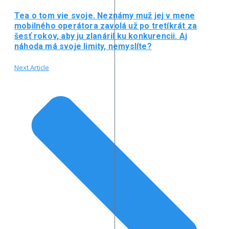
Tea o tom vie svoje. Neznámy muž jej v mene
mobilného operátora zavolá už po tretíkrát za
šesť rokov, aby ju zlanáril ku konkurencii. Aj
náhoda má svoje limity, nemyslíte?
Next Article