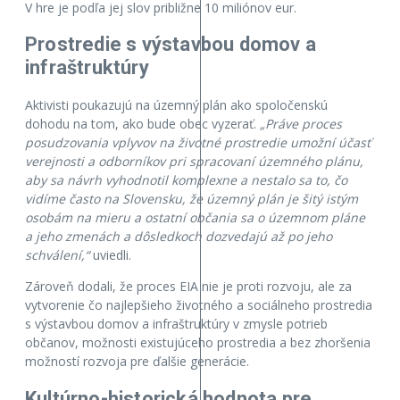
V hre je podľa jej slov približne 10 miliónov eur.
Prostredie s výstavbou domov a
infraštruktúry
Aktivisti poukazujú na územný plán ako spoločenskú
dohodu na tom, ako bude obec vyzerať.
„Práve proces
posudzovania vplyvov na životné prostredie umožní účasť
verejnosti a odborníkov pri spracovaní územného plánu,
aby sa návrh vyhodnotil komplexne a nestalo sa to, čo
vidíme často na Slovensku, že územný plán je šitý istým
osobám na mieru a ostatní občania sa o územnom pláne
a jeho zmenách a dôsledkoch dozvedajú až po jeho
schválení,“
uviedli.
Zároveň dodali, že proces EIA nie je proti rozvoju, ale za
vytvorenie čo najlepšieho životného a sociálneho prostredia
s výstavbou domov a infraštruktúry v zmysle potrieb
občanov, možnosti existujúceho prostredia a bez zhoršenia
možností rozvoja pre ďalšie generácie.
Kultúrno-historická hodnota pre