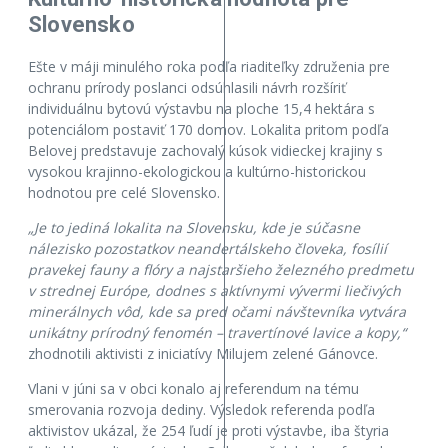
Slovensko
Ešte v máji minulého roka podľa riaditeľky združenia pre
ochranu prírody poslanci odsúhlasili návrh rozšíriť
individuálnu bytovú výstavbu na ploche 15,4 hektára s
potenciálom postaviť 170 domov. Lokalita pritom podľa
Belovej predstavuje zachovalý kúsok vidieckej krajiny s
vysokou krajinno-ekologickou a kultúrno-historickou
hodnotou pre celé Slovensko.
„Je to jediná lokalita na Slovensku, kde je súčasne
nálezisko pozostatkov neandertálskeho človeka, fosílií
pravekej fauny a flóry a najstaršieho železného predmetu
v strednej Európe, dodnes s aktívnymi vývermi liečivých
minerálnych vôd, kde sa pred očami návštevníka vytvára
unikátny prírodný fenomén – travertínové lavice a kopy,“
zhodnotili aktivisti z iniciatívy Milujem zelené Gánovce.
Vlani v júni sa v obci konalo aj referendum na tému
smerovania rozvoja dediny. Výsledok referenda podľa
aktivistov ukázal, že 254 ľudí je proti výstavbe, iba štyria