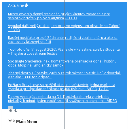
Preskočiť
Aktuálne
na
Mesto otvorilo denný stacionár, prvých klientov zariadenia pre
obsah
seniorov privíta v polovici augusta – FOTO
Vypukol ďalší veľký požiar, tentoraz vo vojenskom obvode na Záhorí
– FOTO
Radšej nosiť ako prosiť. Záchranár radí, čo si zbaliť na túru a ako sa
zachovať v krízovej situácii
Top foto dňa (7. august 2026): Včelie úle v Palestíne, streľba študenta
v Thajsku a Lovestream festival
Spoznajte Smolenice inak. Komentovaná prehliadka odhalí históriu
obce, Molpír aj Smolenický zámok
Zberný dvor v Dúbravke využilo za rok takmer 15-tisíc ľudí, odovzdali
viac ako 1 600 ton odpadu
Požiar v Braväcove sa rozšíril až na desať stavieb, jedna osoba sa
zranila a predpokladaná škoda je 400-tisíc eur – VIDEO, FOTO
Desivo vyzerajúca nehoda na D1. Dodávka zhorela v priebehu
niekoľkých minút, jeden vodič skončil s vážnymi zraneniami – VIDEO
Main Menu