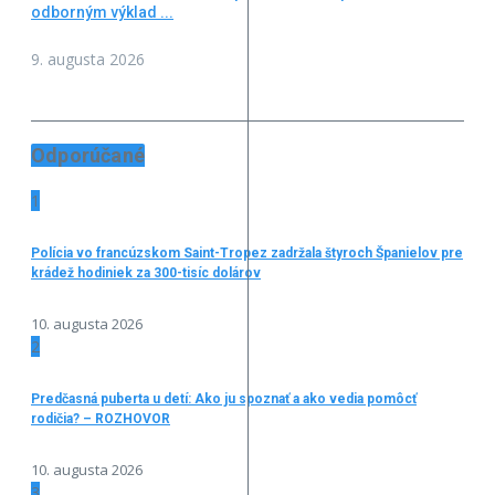
odborným výklad ...
9. augusta 2026
Odporúčané
1
Polícia vo francúzskom Saint-Tropez zadržala štyroch Španielov pre
krádež hodiniek za 300-tisíc dolárov
10. augusta 2026
2
Predčasná puberta u detí: Ako ju spoznať a ako vedia pomôcť
rodičia? – ROZHOVOR
10. augusta 2026
3