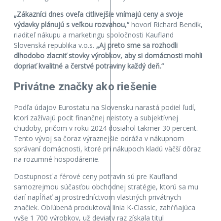
„Zákazníci dnes oveľa citlivejšie vnímajú ceny a svoje
výdavky plánujú s veľkou rozvahou,“
hovorí Richard Bendík,
riaditeľ nákupu a marketingu spoločnosti Kaufland
Slovenská republika v.o.s.
„Aj preto sme sa rozhodli
dlhodobo zlacniť stovky výrobkov, aby si domácnosti mohli
dopriať kvalitné a čerstvé potraviny každý deň.“
Privátne značky ako riešenie
Podľa údajov Eurostatu na Slovensku narastá podiel ľudí,
ktorí zažívajú pocit finančnej neistoty a subjektívnej
chudoby, pričom v roku 2024 dosiahol takmer 30 percent.
Tento vývoj sa čoraz výraznejšie odráža v nákupnom
správaní domácnosti, ktoré pri nákupoch kladú väčší dôraz
na rozumné hospodárenie.
Dostupnosť a férové ceny potravín sú pre Kaufland
samozrejmou súčasťou obchodnej stratégie, ktorú sa mu
darí napĺňať aj prostredníctvom vlastných privátnych
značiek. Obľúbená produktová línia K-Classic, zahŕňajúca
vyše 1 700 výrobkov, už deviaty raz získala titul