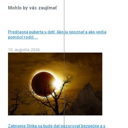
Mohlo by vás zaujímať
Predčasná puberta u detí: Ako ju spoznať a ako vedia
pomôcť rodič ...
10. augusta 2026
Zatmenie Slnka sa bude dať pozorovať bezpečne a s