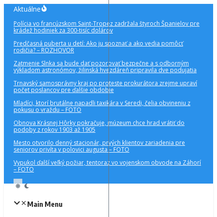
Preskočiť
Aktuálne
na
Polícia vo francúzskom Saint-Tropez zadržala štyroch Španielov pre
obsah
krádež hodiniek za 300-tisíc dolárov
Predčasná puberta u detí: Ako ju spoznať a ako vedia pomôcť
rodičia? – ROZHOVOR
Zatmenie Slnka sa bude dať pozorovať bezpečne a s odborným
výkladom astronómov, žilinská hvezdáreň pripravila dve podujatia
Trnavský samosprávny kraj po proteste prokurátora zrejme upraví
počet poslancov pre ďalšie obdobie
Mladíci, ktorí brutálne napadli taxikára v Seredi, čelia obvineniu z
pokusu o vraždu – FOTO
Obnova Krásnej Hôrky pokračuje, múzeum chce hrad vrátiť do
podoby z rokov 1903 až 1905
Mesto otvorilo denný stacionár, prvých klientov zariadenia pre
seniorov privíta v polovici augusta – FOTO
Vypukol ďalší veľký požiar, tentoraz vo vojenskom obvode na Záhorí
– FOTO
Main Menu