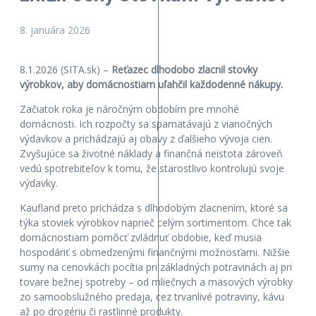
8. januára 2026
8.1.2026 (SITA.sk) –
Reťazec dlhodobo zlacnil stovky
výrobkov, aby domácnostiam uľahčil každodenné nákupy.
Začiatok roka je náročným obdobím pre mnohé
domácnosti. Ich rozpočty sa spamätávajú z vianočných
výdavkov a prichádzajú aj obavy z ďalšieho vývoja cien.
Zvyšujúce sa životné náklady a finančná neistota zároveň
vedú spotrebiteľov k tomu, že starostlivo kontrolujú svoje
výdavky.
Kaufland preto prichádza s dlhodobým zlacnením, ktoré sa
týka stoviek výrobkov naprieč celým sortimentom. Chce tak
domácnostiam pomôcť zvládnuť obdobie, keď musia
hospodáriť s obmedzenými finančnými možnosťami. Nižšie
sumy na cenovkách pocítia pri základných potravinách aj pri
tovare bežnej spotreby – od mliečnych a mäsových výrobky
zo samoobslužného predaja, cez trvanlivé potraviny, kávu
až po drogériu či rastlinné produkty.