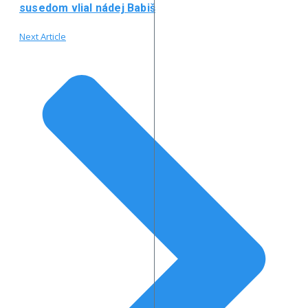
susedom vlial nádej Babiš
Next Article