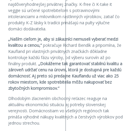
najdôveryhodnejšej privátnej značky. K-free či K-take it
veggie sú určené spotrebiteľom s potravinovými
intoleranciami a milovníkom rastlinných výrobkov, zatiaľ čo
produkty K-Z lásky k tradícii prinášajú na pulty výlučne
domáci dodávatelia.
„Naším cieľom je, aby si zákazníci nemuseli vyberať medzi
kvalitou a cenou,“
pokračuje Richard Bendík a pripomína, že
Kaufland pri vlastných privátnych značkách dôkladne
kontroluje každú fázu výroby, od výberu surovín až po
finálny produkt.
„Dokážeme tak garantovať stabilnú kvalitu a
zároveň udržať cenu na úrovni, ktorá je dostupná pre každú
domácnosť. Aj preto sú predajne Kauflandu už viac ako 25
rokov miestom, kde spotrebitelia môžu nakupovať bez
zbytočných kompromisov.“
Dlhodobým zlacnením obchodný reťazec reaguje na
aktuálnu ekonomickú situáciu aj potreby slovenskej
verejnosti. Domácnostiam vo všetkých regiónoch tak
prináša výhodné nákupy kvalitných a čerstvých výrobkov pod
jednou strechou.