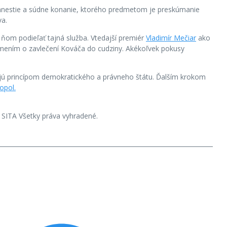
 amnestie a súdne konanie, ktorého predmetom je preskúmanie
va.
 ňom podieľať tajná služba. Vtedajší premiér
Vladimír Mečiar
ako
námením o zavlečení Kováča do cudziny. Akékoľvek pokusy
ujú princípom demokratického a právneho štátu. Ďalším krokom
opol.
SITA Všetky práva vyhradené.