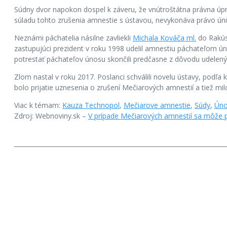
Súdny dvor napokon dospel k záveru, že vnútroštátna právna úp
súladu tohto zrušenia amnestie s ústavou, nevykonáva právo úni
Neznámi páchatelia násilne zavliekli
Michala Kováča ml.
do Rakúsk
zastupujúci prezident v roku 1998 udelil amnestiu páchateľom ún
potrestať páchateľov únosu skončili predčasne z dôvodu udelený
Zlom nastal v roku 2017. Poslanci schválili novelu ústavy, podľa 
bolo prijatie uznesenia o zrušení Mečiarových amnestií a tiež mil
Viac k témam:
Kauza Technopol
,
Mečiarove amnestie
,
Súdy
,
Úno
Zdroj: Webnoviny.sk –
V prípade Mečiarových amnestií sa môže p