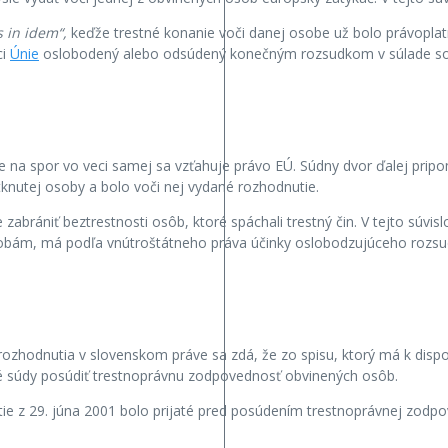
s in idem“,
keďže trestné konanie voči danej osobe už bolo právoplat
ci
Únie
oslobodený alebo odsúdený konečným rozsudkom v súlade s
 na spor vo veci samej sa vzťahuje právo EÚ. Súdny dvor ďalej pripo
knutej osoby a bolo voči nej vydané rozhodnutie.
 zabrániť beztrestnosti osôb, ktoré spáchali trestný čin. V tejto súvi
sobám, má podľa vnútroštátneho práva účinky oslobodzujúceho rozsu
rozhodnutia v slovenskom práve sa zdá, že zo spisu, ktorý má k dispo
ké súdy posúdiť trestnoprávnu zodpovednosť obvinených osôb.
ie z 29. júna 2001 bolo prijaté pred posúdením trestnoprávnej zodp