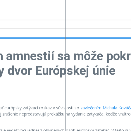
h amnestií sa môže pokr
y dvor Európskej únie
ť európsky zatýkací rozkaz v súvislosti so
zavlečením Michala Kováč
ej zrušenie nepredstavujú prekážku na vydanie zatykača, keďže vnútr
ysle vydať voči jednej z obvinených osôb európsky zatykač. V tejto súv