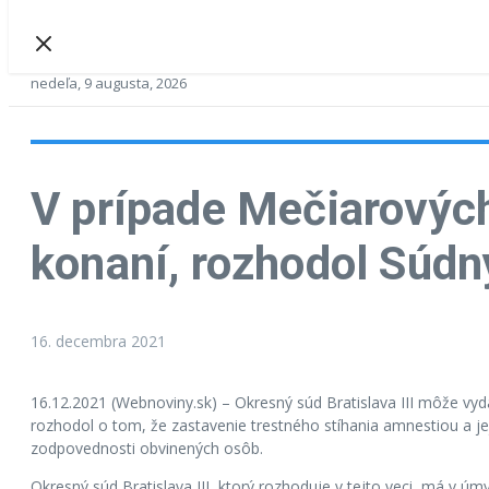
nedeľa, 9 augusta, 2026
V prípade Mečiarovýc
konaní, rozhodol Súdn
16. decembra 2021
16.12.2021 (Webnoviny.sk) – Okresný súd Bratislava III môže vyda
rozhodol o tom, že zastavenie trestného stíhania amnestiou a j
zodpovednosti obvinených osôb.
Okresný súd Bratislava III, ktorý rozhoduje v tejto veci, má v úm