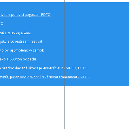
rivíta v polovici augusta – FOTO
OTO
ť v krízovej situácii
ajsku a Lovestream festival
Molpír aj Smolenický zámok
c ako 1 600 ton odpadu
a a predpokladaná škoda je 400-tisíc eur – VIDEO, FOTO
inút, jeden vodič skončil s vážnymi zraneniami – VIDEO