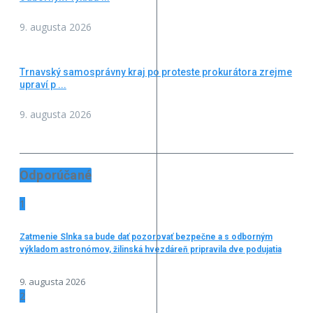
9. augusta 2026
Trnavský samosprávny kraj po proteste prokurátora zrejme
upraví p ...
9. augusta 2026
Odporúčané
1
Zatmenie Slnka sa bude dať pozorovať bezpečne a s odborným
výkladom astronómov, žilinská hvezdáreň pripravila dve podujatia
9. augusta 2026
2