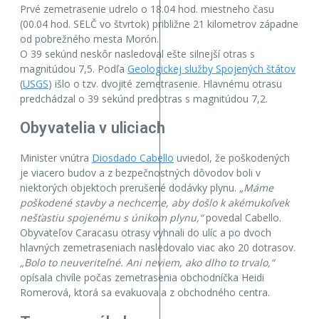
Prvé zemetrasenie udrelo o 18.04 hod. miestneho času
(00.04 hod. SELČ vo štvrtok) približne 21 kilometrov západne
od pobrežného mesta Morón.
O 39 sekúnd neskôr nasledoval ešte silnejší otras s
magnitúdou 7,5. Podľa
Geologickej služby Spojených štátov
(
USGS
) išlo o tzv. dvojité zemetrasenie. Hlavnému otrasu
predchádzal o 39 sekúnd predotras s magnitúdou 7,2.
Obyvatelia v uliciach
Minister vnútra
Diosdado Cabello
uviedol, že poškodených
je viacero budov a z bezpečnostných dôvodov boli v
niektorých objektoch prerušené dodávky plynu.
„Máme
poškodené stavby a nechceme, aby došlo k akémukoľvek
nešťastiu spojenému s únikom plynu,“
povedal Cabello.
Obyvateľov Caracasu otrasy vyhnali do ulíc a po dvoch
hlavných zemetraseniach nasledovalo viac ako 20 dotrasov.
„Bolo to neuveriteľné. Ani neviem, ako dlho to trvalo,“
opísala chvíle počas zemetrasenia obchodníčka Heidi
Romerová, ktorá sa evakuovala z obchodného centra.