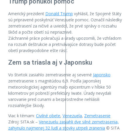
Trump ponúkol pomoc
Americký prezident
Donald Trump
vyhlásil, že Spojené štáty
sú pripravené poskytnúť Venezuele pomoc. Označil následky
zemetrasení za ničivé a uviedol, že prvé správy o rozsahu
škôd a počte obetí sú nepriaznivé.
Záchranné práce pokračujú a úrady upozornili, že vzhľadom
na rozsah deštrukcie a pretrvávajúce dotrasy bude počet
obetí pravdepodobne ešte rásť.
Zem sa triasla aj v Japonsku
Vo štvrtok zasiahlo zemetrasenie aj severné
Japonsko
zemetrasenie s magnitúdou 6,9. Podľa Japonskej
meteorologickej agentúry malo epicentrum v hĺbke 50
kilometrov pri pobreží prefektúry Iwate. Úrady nevydali
varovanie pred cunami a bezprostredne nehlásili
rozsiahlejšie škody.
Viac k témam:
Civilné obete
,
Venezuela
,
Zemetrasenie
Zdroj: SITA.sk –
Venezuelu zasiahli dve silné zemetrasenia,
zahynulo najmenej 32 ľudí a stovky utrpeli zranenia
© SITA