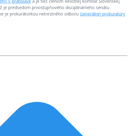
ho v Bratislave
a je tiež členom Revíznej komisie Slovenskej
ež je predsedom prvostupňového disciplinárneho senátu
lne je prokurátorkou netrestného odboru
Generálnej prokuratúry