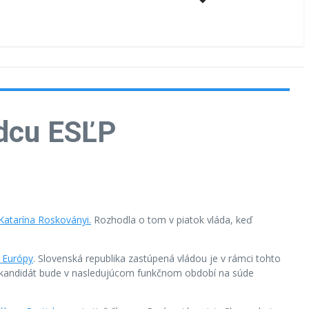
udcu ESĽP
atarína Roskoványi.
Rozhodla o tom v piatok vláda, keď
 Európy
. Slovenská republika zastúpená vládou je v rámci tohto
ý kandidát bude v nasledujúcom funkčnom období na súde