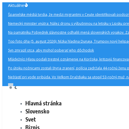
Preskočiť
Aktuálne
na
Španielske médiá tvrdia, že medzi migrantmi v Ceute identifikovali podozr
obsah
Nemecký minister vnútra: Nález dronu s výbušninou na letisku v Lipsku p
Na pamätníku Pobjednik slávnostne odhalili mená slovenských vojakov. Za
Top foto dňa (5. august 2026): Nízka hladina Dunaja, Trumpov nový helipa
Syn zmrazil otca, aby mohol poberať jeho dôchodok
Mládežníci Hlasu podali trestné oznámenie na Korčoka, kritizujú financov
Po útoku nožnicami zostali štyria zranení, polícia zadržala 44-ročnú ž
Nešťastí pri vode pribúda. Vo Veľkom Draždiaku sa utopil 53-ročný muž, na
Hlavná stránka
Slovensko
Svet
Biznis