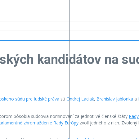
nských kandidátov na s
pskeho súdu pre ľudské práva
sú
Ondrej Laciak
,
Branislav Jablonka
a
K
ktorom pôsobia sudcovia nominovaní za jednotlivé členské štáty
Rady
arlamentné zhromaždenie Rady Európy
zvolí jedného z nich. Zvolen