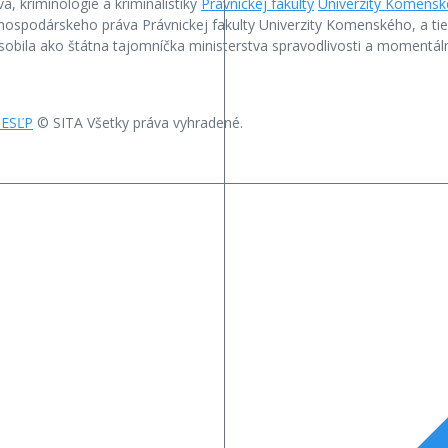
, kriminológie a kriminalistiky
Právnickej fakulty
Univerzity Komenské
ospodárskeho práva Právnickej fakulty Univerzity Komenského, a ti
sobila ako štátna tajomníčka ministerstva spravodlivosti a momentá
 ESĽP
© SITA Všetky práva vyhradené.