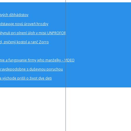
ivých džihádistov
redstavuje novú úroveň hrozby
hynuli pri plnení úloh v misii UNPROFOR
d, zničený kostol a ranč Zorro
anie a fungovanie firmy jeho manželky – VIDEO
enu pravdepodobne s duševnou poruchou
 východe prišli o život dve deti