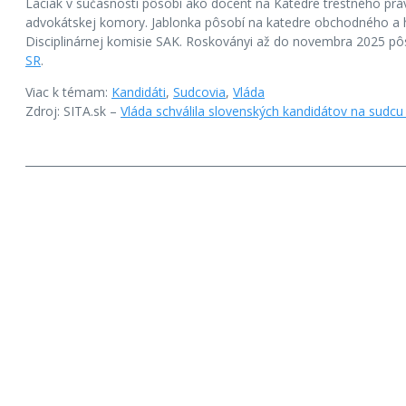
Laciak v súčasnosti pôsobí ako docent na Katedre trestného práva
advokátskej komory. Jablonka pôsobí na katedre obchodného a h
Disciplinárnej komisie SAK. Roskoványi až do novembra 2025 pô
SR
.
Viac k témam:
Kandidáti
,
Sudcovia
,
Vláda
Zdroj: SITA.sk –
Vláda schválila slovenských kandidátov na sudcu