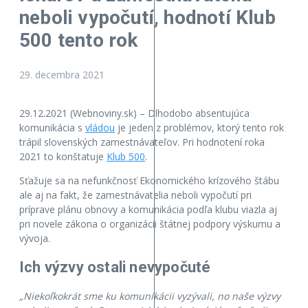
neboli vypočutí, hodnotí Klub
500 tento rok
29. decembra 2021
29.12.2021 (Webnoviny.sk) – Dlhodobo absentujúca
komunikácia s
vládou
je jeden z problémov, ktorý tento rok
trápil slovenských zamestnávateľov. Pri hodnotení roka
2021 to konštatuje
Klub 500
.
Sťažuje sa na nefunkčnosť Ekonomického krízového štábu
ale aj na fakt, že zamestnávatelia neboli vypočutí pri
príprave plánu obnovy a komunikácia podľa klubu viazla aj
pri novele zákona o organizácii štátnej podpory výskumu a
vývoja.
Ich výzvy ostali nevypočuté
„Niekoľkokrát sme ku komunikácii vyzývali, no naše výzvy