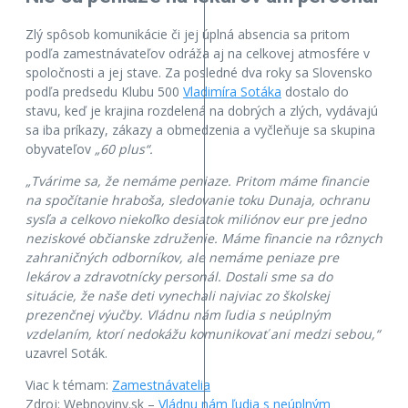
Zlý spôsob komunikácie či jej úplná absencia sa pritom
podľa zamestnávateľov odráža aj na celkovej atmosfére v
spoločnosti a jej stave. Za posledné dva roky sa Slovensko
podľa predsedu Klubu 500
Vladimíra Sotáka
dostalo do
stavu, keď je krajina rozdelená na dobrých a zlých, vydávajú
sa iba príkazy, zákazy a obmedzenia a vyčleňuje sa skupina
obyvateľov
„60 plus“.
„Tvárime sa, že nemáme peniaze. Pritom máme financie
na spočítanie hraboša, sledovanie toku Dunaja, ochranu
sysľa a celkovo niekoľko desiatok miliónov eur pre jedno
neziskové občianske združenie. Máme financie na rôznych
zahraničných odborníkov, ale nemáme peniaze pre
lekárov a zdravotnícky personál. Dostali sme sa do
situácie, že naše deti vynechali najviac zo školskej
prezenčnej výučby. Vládnu nám ľudia s neúplným
vzdelaním, ktorí nedokážu komunikovať ani medzi sebou,“
uzavrel Soták.
Viac k témam:
Zamestnávatelia
Zdroj: Webnoviny.sk –
Vládnu nám ľudia s neúplným