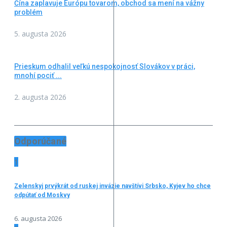
Čína zaplavuje Európu tovarom, obchod sa mení na vážny
problém
5. augusta 2026
Prieskum odhalil veľkú nespokojnosť Slovákov v práci,
mnohí pociť ...
2. augusta 2026
Odporúčané
1
Zelenskyj prvýkrát od ruskej invázie navštívi Srbsko, Kyjev ho chce
odpútať od Moskvy
6. augusta 2026