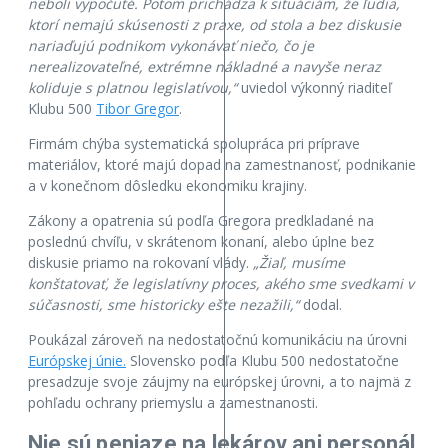
neboli vypočuté. Potom prichádza k situáciám, že ľudia,
ktorí nemajú skúsenosti z praxe, od stola a bez diskusie
nariaďujú podnikom vykonávať niečo, čo je
nerealizovateľné, extrémne nákladné a navyše neraz
koliduje s platnou legislatívou,“
uviedol výkonný riaditeľ
Klubu 500
Tibor Gregor
.
Firmám chýba systematická spolupráca pri príprave
materiálov, ktoré majú dopad na zamestnanosť, podnikanie
a v konečnom dôsledku ekonomiku krajiny.
Zákony a opatrenia sú podľa Gregora predkladané na
poslednú chvíľu, v skrátenom konaní, alebo úplne bez
diskusie priamo na rokovaní vlády.
„Žiaľ, musíme
konštatovať, že legislatívny proces, akého sme svedkami v
súčasnosti, sme historicky ešte nezažili,“
dodal.
Poukázal zároveň na nedostatočnú komunikáciu na úrovni
Európskej únie.
Slovensko podľa Klubu 500 nedostatočne
presadzuje svoje záujmy na európskej úrovni, a to najmä z
pohľadu ochrany priemyslu a zamestnanosti.
Nie sú peniaze na lekárov ani personál