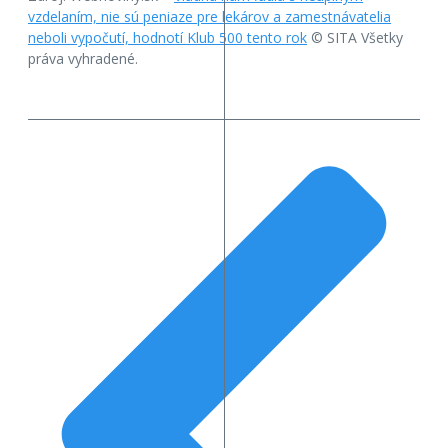
vzdelaním, nie sú peniaze pre lekárov a zamestnávatelia
neboli vypočutí, hodnotí Klub 500 tento rok
© SITA Všetky
práva vyhradené.