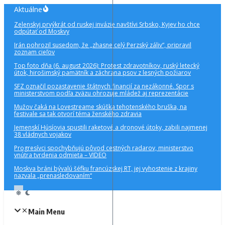
Preskočiť
Aktuálne
na
Zelenskyj prvýkrát od ruskej invázie navštívi Srbsko, Kyjev ho chce
obsah
odpútať od Moskvy
Irán pohrozil susedom, že „zhasne celý Perzský záliv“, pripravil
zoznam cieľov
Top foto dňa (6. august 2026): Protest zdravotníkov, ruský letecký
útok, hirošimský pamätník a záchrana psov z lesných požiarov
SFZ označil pozastavenie štátnych financií za nezákonné. Spor s
ministerstvom podľa zväzu ohrozuje mládež aj reprezentácie
Mužov čaká na Lovestreame skúška tehotenského bruška, na
festivale sa tak otvorí téma ženského zdravia
Jemenskí Húsíovia spustili raketové a dronové útoky, zabili najmenej
38 vládnych vojakov
Progresívci spochybňujú pôvod cestných radarov, ministerstvo
vnútra tvrdenia odmieta – VIDEO
Moskva bráni bývalú šéfku francúzskej RT, jej vyhostenie z krajiny
nazvala „prenasledovaním“
Main Menu