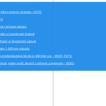
rivíta v polovici augusta – FOTO
OTO
ť v krízovej situácii
ajsku a Lovestream festival
Molpír aj Smolenický zámok
c ako 1 600 ton odpadu
a a predpokladaná škoda je 400-tisíc eur – VIDEO, FOTO
inút, jeden vodič skončil s vážnymi zraneniami – VIDEO