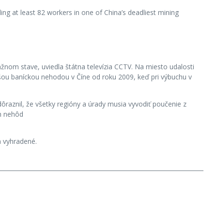
ng at least 82 workers in one of China’s deadliest mining
žnom stave, uviedla štátna televízia CCTV. Na miesto udalosti
šou baníckou nehodou v Číne od roku 2009, keď pri výbuchu v
ôraznil, že všetky regióny a úrady musia vyvodiť poučenie z
ch nehôd
 vyhradené.