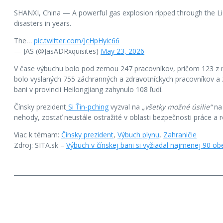
SHANXI, China — A powerful gas explosion ripped through the Lius
disasters in years.
The…
pic.twitter.com/JcHpHyic66
— JAS (@JasADRxquisites)
May 23, 2026
V čase výbuchu bolo pod zemou 247 pracovníkov, pričom 123 z ni
bolo vyslaných 755 záchranných a zdravotníckych pracovníkov a 
bani v provincii Heilongjiang zahynulo 108 ľudí.
Čínsky prezident
Si Ťin-pching
vyzval na
„všetky možné úsilie“
na 
nehody, zostať neustále ostražité v oblasti bezpečnosti práce 
Viac k témam:
Čínsky prezident
,
Výbuch plynu
,
Zahraničie
Zdroj: SITA.sk –
Výbuch v čínskej bani si vyžiadal najmenej 90 ob