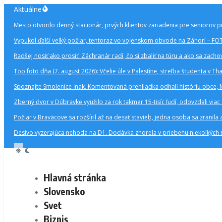
Preskočiť
Aktuálne
na
Mesto otvorilo denný stacionár, prvých klientov zariadenia pre seniorov p
obsah
Vypukol ďalší veľký požiar, tentoraz vo vojenskom obvode na Záhorí – F
Radšej nosiť ako prosiť. Záchranár radí, čo si zbaliť na túru a ako sa zachova
Top foto dňa (7. august 2026): Včelie úle v Palestíne, streľba študenta v Th
Spoznajte Smolenice inak. Komentovaná prehliadka odhalí históriu obce, 
Zberný dvor v Dúbravke využilo za rok takmer 15-tisíc ľudí, odovzdali via
Požiar v Braväcove sa rozšíril až na desať stavieb, jedna osoba sa zranil
Desivo vyzerajúca nehoda na D1. Dodávka zhorela v priebehu niekoľkých m
Hlavná stránka
Slovensko
Svet
Biznis