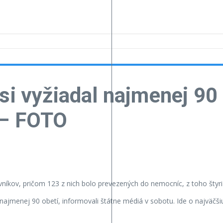
si vyžiadal najmenej 90 
 – FOTO
íkov, pričom 123 z nich bolo prevezených do nemocníc, z toho štyria
 najmenej 90 obetí, informovali štátne médiá v sobotu. Ide o najväčši