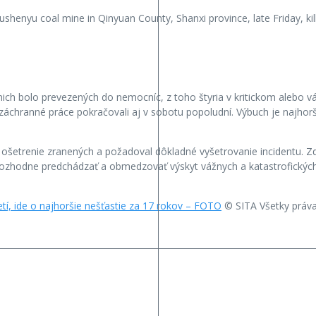
henyu coal mine in Qinyuan County, Shanxi province, late Friday, killi
ch bolo prevezených do nemocníc, z toho štyria v kritickom alebo vá
záchranné práce pokračovali aj v sobotu popoludní. Výbuch je najhor
ošetrenie zranených a požadoval dôkladné vyšetrovanie incidentu. Zd
a rozhodne predchádzať a obmedzovať výskyt vážnych a katastrofický
etí, ide o najhoršie nešťastie za 17 rokov – FOTO
© SITA Všetky práva