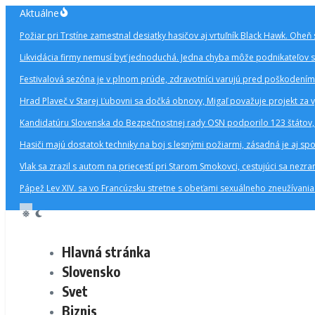
Preskočiť
Aktuálne
na
Požiar pri Trstíne zamestnal desiatky hasičov aj vrtuľník Black Hawk. Oheň 
obsah
Likvidácia firmy nemusí byť jednoduchá. Jedna chyba môže podnikateľov st
Festivalová sezóna je v plnom prúde, zdravotníci varujú pred poškodením
Hrad Plaveč v Starej Ľubovni sa dočká obnovy, Migaľ považuje projekt za 
Kandidatúru Slovenska do Bezpečnostnej rady OSN podporilo 123 štátov, 
Hasiči majú dostatok techniky na boj s lesnými požiarmi, zásadná je aj s
Vlak sa zrazil s autom na priecestí pri Starom Smokovci, cestujúci sa nezran
Pápež Lev XIV. sa vo Francúzsku stretne s obeťami sexuálneho zneužívani
Hlavná stránka
Slovensko
Svet
Biznis