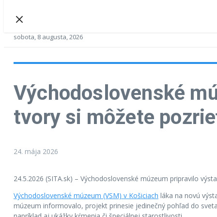
sobota, 8 augusta, 2026
Východoslovenské múz
tvory si môžete pozri
24. mája 2026
24.5.2026 (SITA.sk) – Východoslovenské múzeum pripravilo výstav
Východoslovenské múzeum (VSM) v Košiciach
láka na novú výsta
múzeum informovalo, projekt prinesie jedinečný pohľad do sveta
napríklad aj ukážky kŕmenia či špeciálnej starostlivosti.