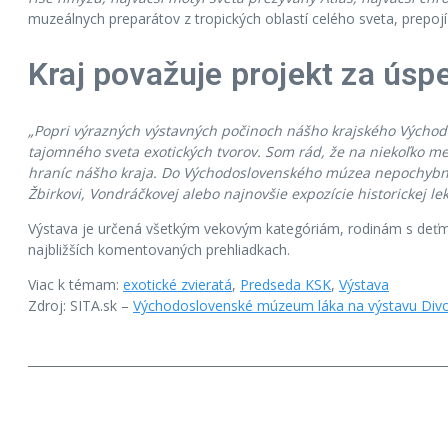
muzeálnych preparátov z tropických oblastí celého sveta, prepoj
Kraj považuje projekt za ús
„Popri výrazných výstavných počinoch nášho krajského Východ
tajomného sveta exotických tvorov. Som rád, že na niekoľko 
hraníc nášho kraja. Do Východoslovenského múzea nepochybne p
Žbirkovi, Vondráčkovej alebo najnovšie expozície historickej lek
Výstava je určená všetkým vekovým kategóriám, rodinám s deťmi 
najbližších komentovaných prehliadkach.
Viac k témam:
exotické zvieratá
,
Predseda KSK
,
Výstava
Zdroj: SITA.sk –
Východoslovenské múzeum láka na výstavu Divoč