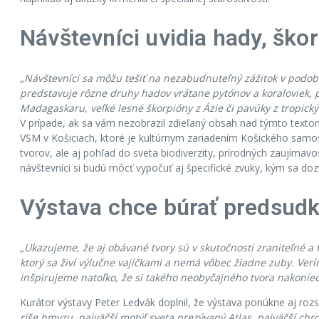
Návštevníci uvidia hady, ško
„Návštevníci sa môžu tešiť na nezabudnuteľný zážitok v podob
predstavuje rôzne druhy hadov vrátane pytónov a koraloviek, p
Madagaskaru, veľké lesné škorpióny z Ázie či pavúky z tropický
V prípade, ak sa vám nezobrazil zdieľaný obsah nad týmto text
VSM v Košiciach, ktoré je kultúrnym zariadením Košického samos
tvorov, ale aj pohľad do sveta biodiverzity, prírodných zaujímavo
návštevníci si budú môcť vypočuť aj špecifické zvuky, kým sa doz
Výstava chce búrať predsud
„Ukazujeme, že aj obávané tvory sú v skutočnosti zraniteľné a fa
ktorý sa živí výlučne vajíčkami a nemá vôbec žiadne zuby. V
inšpirujeme natoľko, že si takého neobyčajného tvora nakonie
Kurátor výstavy Peter Ledvák doplnil, že výstava ponúkne aj rozs
ríše hmyzu, najväčší motýľ sveta prezývaný Atlas, najväčší chr