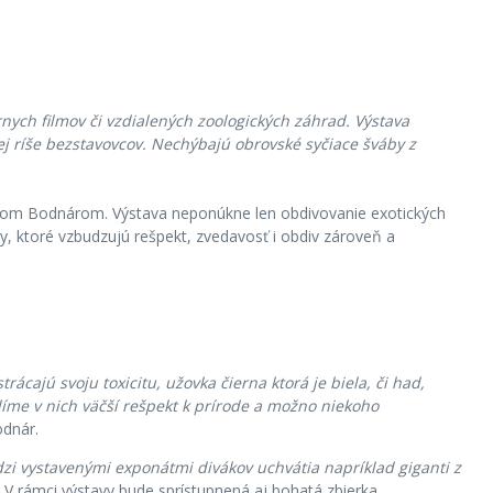
nych filmov či vzdialených zoologických záhrad. Výstava
ej ríše bezstavovcov. Nechýbajú obrovské syčiace šváby z
ichom Bodnárom. Výstava neponúkne len obdivovanie exotických
chy, ktoré vzbudzujú rešpekt, zvedavosť i obdiv zároveň a
rácajú svoju toxicitu, užovka čierna ktorá je biela, či had,
íme v nich väčší rešpekt k prírode a možno niekoho
odnár.
zi vystavenými exponátmi divákov uchvátia napríklad giganti z
. V rámci výstavy bude sprístupnená aj bohatá zbierka