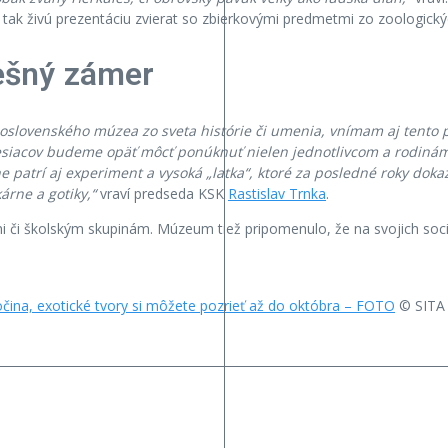
í tak živú prezentáciu zvierat so zbierkovými predmetmi zo zoologic
pešný zámer
oslovenského múzea zo sveta histórie či umenia, vnímam aj tento
mesiacov budeme opäť môcť ponúknuť nielen jednotlivcom a rodinám
atrí aj experiment a vysoká „latka“, ktoré za posledné roky dokaz
árne a gotiky,“
vraví predseda KSK
Rastislav Trnka
.
či školským skupinám. Múzeum tiež pripomenulo, že na svojich sociá
ina, exotické tvory si môžete pozrieť až do októbra – FOTO
© SITA 