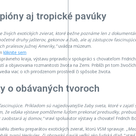
rpióny aj tropické pavúky
e živých exotických zvierat, ktoré bežne poznáme len z dokumentár
očetné druhy jašterov, gekonov a žiab, ale aj zástupcov fascinujúc
ch pralesov Južnej Ameriky,”
uvádza múzeum.
om
kliknite sem
právneho kraja, výstavu pripravilo v spolupráci s chovateľom Fridr
stí a objavovania rozmanitosti života na Zemi. Priblíži pri tom živočí
vedia viac o ich prirodzenom prostredí či spôsobe života.
ky o obávaných tvoroch
scinujúce. Príkladom sú najjedovatejšie žaby sveta, ktoré v zajatí st
erím, že vďaka výstave pomôžeme ľuďom prekonať predsudky, prebud
c zaobstará aj domov,“
vraví spoluautor výstavy a chovateľ Fridrich B
iahlu zbierku preparátov exotických zvierat, ktorú VSM spravuje.
„Med
obák zvaný Herkules, či obrovský pavúk veľký ako ľudská dlaň,“
vraví