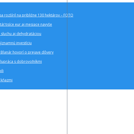
sa rozšíril na približne 130 hektárov – FOTO
áť tisíce eur aj mesiace navyše
 sluchu aj dehydratáciou
významnú investíciu
Blanár hovorí o prejave dôvery
polupráca s dobrovoľníkmi
ili
a kňazmi