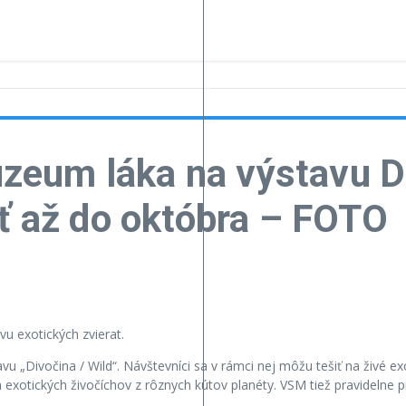
eum láka na výstavu Di
eť až do októbra – FOTO
u exotických zvierat.
vu „Divočina / Wild“. Návštevníci sa v rámci nej môžu tešiť na živé ex
 exotických živočíchov z rôznych kútov planéty. VSM tiež pravidelne