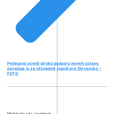
Pellegrini ocenil širokú podporu novely ústavy,
považuje ju za významný signál pre Slovensko –
FOTO
Mohlo by vás zaujímať