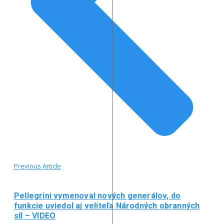
Previous Article
Pellegrini vymenoval nových generálov, do
funkcie uviedol aj veliteľa Národných obranných
síl – VIDEO