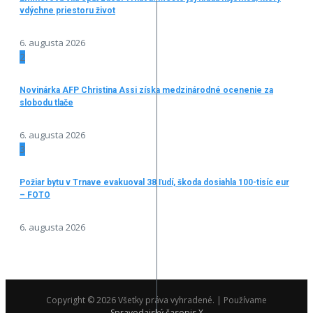
vdýchne priestoru život
6. augusta 2026
2
Novinárka AFP Christina Assi získa medzinárodné ocenenie za
slobodu tlače
6. augusta 2026
3
Požiar bytu v Trnave evakuoval 38 ľudí, škoda dosiahla 100-tisíc eur
– FOTO
6. augusta 2026
Copyright © 2026 Všetky práva vyhradené. | Používame
Spravodajský časopis X