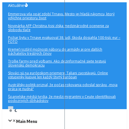
Preskočiť
Aktuálne
na
Emmerova vila opäť zdobí Trnavu. Mesto jej hľadá nájomcu, ktorý
obsah
vdýchne priestoru život
Novinárka AFP Christina Assi získa medzinárodné ocenenie za
slobodu tlače
Požiar bytu v Trnave evakuoval 38 ľudí, škoda dosiahla 100-tisíc eur –
FOTO
Kremeľ rozšíril možnosti náboru do armády aj pre ďalších
páchateľov trestných činov
Trollie farmy pred voľbami. Ako dezinformačné siete testujú
slovenskú demokraciu
Slováci sú na európskom priemere, Taliani zaostávajú. Online
vstupenky kupuje len každý štvrtý Európan
Austrálsky politik priznal, že počas rokovania odoslal správu „moja
práca je nudná“
Španielske médiá tvrdia, že medzi migrantmi v Ceute identifikovali
podozrivých džihádistov
Main Menu