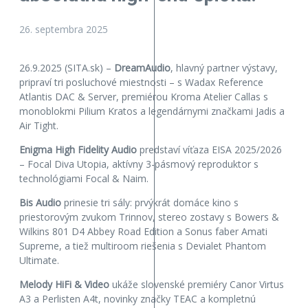
26. septembra 2025
26.9.2025 (SITA.sk) –
DreamAudio
, hlavný partner výstavy,
pripraví tri posluchové miestnosti – s Wadax Reference
Atlantis DAC & Server, premiérou Kroma Atelier Callas s
monoblokmi Pilium Kratos a legendárnymi značkami Jadis a
Air Tight.
Enigma High Fidelity Audio
predstaví víťaza EISA 2025/2026
– Focal Diva Utopia, aktívny 3-pásmový reproduktor s
technológiami Focal & Naim.
Bis Audio
prinesie tri sály: prvýkrát domáce kino s
priestorovým zvukom Trinnov, stereo zostavy s Bowers &
Wilkins 801 D4 Abbey Road Edition a Sonus faber Amati
Supreme, a tiež multiroom riešenia s Devialet Phantom
Ultimate.
Melody HiFi & Video
ukáže slovenské premiéry Canor Virtus
A3 a Perlisten A4t, novinky značky TEAC a kompletnú