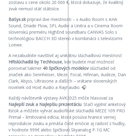
zostavu v cene okolo 20 000 €, ktorá dokazuje, že kvalitný
zvuk nemusí stáť státisíce.
BaSys.sk
pripraví dve miestnosti – v Audio Room s AHA
Sound, Driade Flow, SPL Audio a Unitra a v Cinema Room
slovenskú premiéru HighEnd soundbaru CANVAS Solo s
technológiou BACCH 3D stereo v kombinácii s televízormi
Loewe.
A nezabudnite navštíviť aj unikátnu slúchadlovú miestnosť
Hifislúchadlá by Techhouse
, kde budete mať možnosť
porovnať takmer
40 špičkových modelov
slúchadiel od
značiek ako Sennheiser, Meze, Focal, Hifiman, Audeze, Dan
Clark, Abyss, Ultrasone a ďalších – vrátane slovenských
noviniek od Hoxt Audio a Raynaudio. 🎧
Každý návštevník výstavy AVK2025 môže hlasovať za
Najlepší zvuk a Najlepšiu prezentáciu
. Stačí vyplniť anketový
lístok a môžete vyhrať audiofilské slúchadlá MEZE 109 PRO
Primal – limitovaná edícia, ktorá posúva hranice vernej
reprodukcie zvuku a prináša čisté emócie aj radosť z hudby,
v hodnote 999€ alebo špičkovú Skyanalog P-1G MC