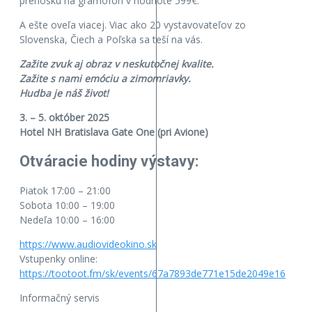
prenosku na gramofon v hodnote 599€.
A ešte oveľa viacej. Viac ako 20 vystavovateľov zo
Slovenska, Čiech a Poľska sa teší na vás.
Zažite zvuk aj obraz v neskutočnej kvalite.
Zažite s nami emóciu a zimomriavky.
Hudba je náš život!
3. – 5. október 2025
Hotel NH Bratislava Gate One (pri Avione)
Otváracie hodiny výstavy:
Piatok 17:00 – 21:00
Sobota 10:00 – 19:00
Nedeľa 10:00 – 16:00
https://www.audiovideokino.sk
Vstupenky online:
https://tootoot.fm/sk/events/67a7893de771e15de2049e16
Informačný servis