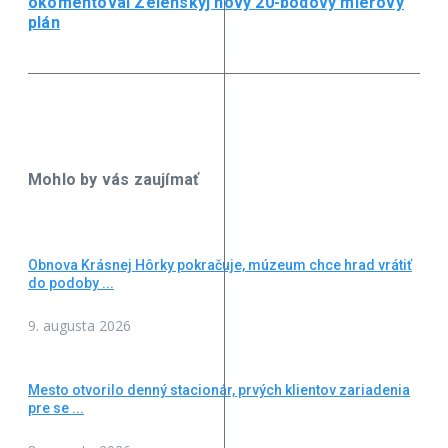
okomentoval Zelenskyj nový 20-bodový mierový
plán
Mohlo by vás zaujímať
Obnova Krásnej Hôrky pokračuje, múzeum chce hrad vrátiť
do podoby ...
9. augusta 2026
Mesto otvorilo denný stacionár, prvých klientov zariadenia
pre se ...