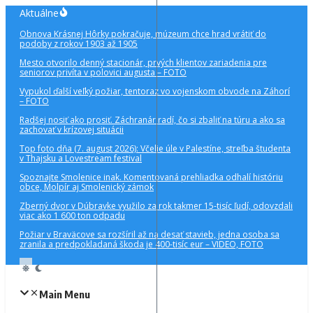
Preskočiť
Aktuálne
na
Obnova Krásnej Hôrky pokračuje, múzeum chce hrad vrátiť do
obsah
podoby z rokov 1903 až 1905
Mesto otvorilo denný stacionár, prvých klientov zariadenia pre
seniorov privíta v polovici augusta – FOTO
Vypukol ďalší veľký požiar, tentoraz vo vojenskom obvode na Záhorí
– FOTO
Radšej nosiť ako prosiť. Záchranár radí, čo si zbaliť na túru a ako sa
zachovať v krízovej situácii
Top foto dňa (7. august 2026): Včelie úle v Palestíne, streľba študenta
v Thajsku a Lovestream festival
Spoznajte Smolenice inak. Komentovaná prehliadka odhalí históriu
obce, Molpír aj Smolenický zámok
Zberný dvor v Dúbravke využilo za rok takmer 15-tisíc ľudí, odovzdali
viac ako 1 600 ton odpadu
Požiar v Braväcove sa rozšíril až na desať stavieb, jedna osoba sa
zranila a predpokladaná škoda je 400-tisíc eur – VIDEO, FOTO
Main Menu