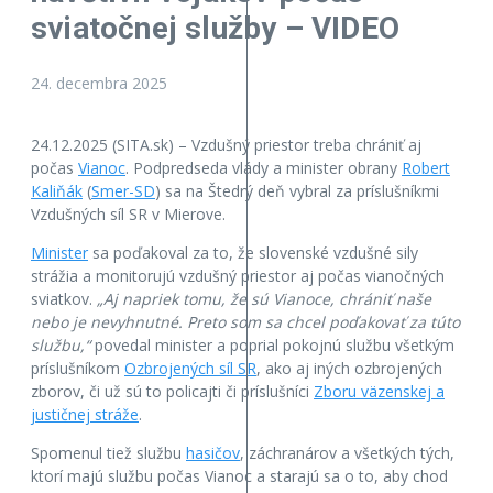
sviatočnej služby – VIDEO
24. decembra 2025
24.12.2025 (SITA.sk) – Vzdušný priestor treba chrániť aj
počas
Vianoc
. Podpredseda vlády a minister obrany
Robert
Kaliňák
(
Smer-SD
) sa na Štedrý deň vybral za príslušníkmi
Vzdušných síl SR v Mierove.
Minister
sa poďakoval za to, že slovenské vzdušné sily
strážia a monitorujú vzdušný priestor aj počas vianočných
sviatkov.
„Aj napriek tomu, že sú Vianoce, chrániť naše
nebo je nevyhnutné. Preto som sa chcel poďakovať za túto
službu,“
povedal minister a poprial pokojnú službu všetkým
príslušníkom
Ozbrojených síl SR
, ako aj iných ozbrojených
zborov, či už sú to policajti či príslušníci
Zboru väzenskej a
justičnej stráže
.
Spomenul tiež službu
hasičov
, záchranárov a všetkých tých,
ktorí majú službu počas Vianoc a starajú sa o to, aby chod