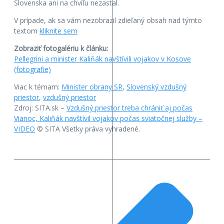
Slovenska ani na chvíľu nezastal.
V prípade, ak sa vám nezobrazil zdieľaný obsah nad týmto
textom
kliknite sem
Zobraziť fotogalériu k článku:
Pellegrini a minister Kaliňák navštívili vojakov v Kosove
(fotografie)
Viac k témam:
Minister obrany SR
,
Slovenský vzdušný
priestor
,
vzdušný priestor
Zdroj: SITA.sk –
Vzdušný priestor treba chrániť aj počas
Vianoc, Kaliňák navštívil vojakov počas sviatočnej služby –
VIDEO
© SITA Všetky práva vyhradené.