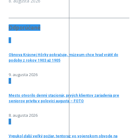
8. augusta 2026
Odporúčané
1
Obnova Krásnej Hôrky pokračuje, múzeum chce hrad vrátiť do
podoby z rokov 1903 až 1905
9. augusta 2026
2
Mesto otvorilo denný stacionár, prvých klientov zariadenia pre
seniorov privíta v polovici augusta – FOTO
8. augusta 2026
3
Vypukol ďalší veľký požiar, tentoraz vo vojenskom obvode na