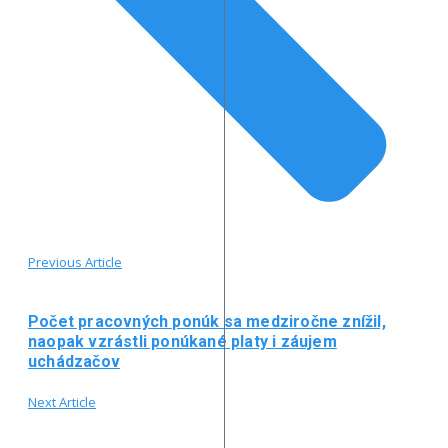
Previous Article
Počet pracovných ponúk sa medziročne znížil,
naopak vzrástli ponúkané platy i záujem
uchádzačov
Next Article