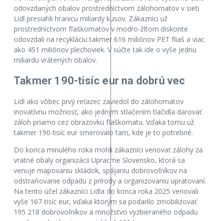
odovzdaných obalov prostredníctvom zálohomatov v sieti
Lidl presiahli hranicu miliardy kusov. Zákazníci už
prostredníctvom fľaškomatov v modro-žltom diskonte
odovzdali na recykláciu takmer 616 miliónov PET fliaš a viac
ako 451 miliónov plechoviek. V súčte tak ide o vyše jednu
miliardu vrátených obalov.
Takmer 190-tisíc eur na dobrú vec
Lidl ako vôbec prvý reťazec zaviedol do zálohomatov
inovatívnu možnosť, ako jedným stlačením tlačidla darovať
záloh priamo cez obrazovku fľaškomatu. Vďaka tomu už
takmer 190-tisíc eur smerovalo tam, kde je to potrebné.
Do konca minulého roka mohli zákazníci venovať zálohy za
vratné obaly organizácii Upracme Slovensko, ktorá sa
venuje mapovaniu skládok, spájaniu dobrovoľníkov na
odstraňovanie odpadu z prírody a organizovaniu upratovaní.
Na tento účel zákazníci Lidla do konca roka 2025 venovali
vyše 167-tisíc eur, vďaka ktorým sa podarilo zmobilizovať
195 218 dobrovoľníkov a množstvo vyzbieraného odpadu