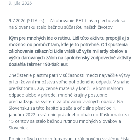
9. júla 2026
9.7.2026 (SITA.sk) – Zálohovanie PET fliaš a plechoviek sa
na Slovensku stalo bežnou súčasťou našich životov.
Kým pre mnohých ide o rutinu, Lidl túto aktivitu prepojil aj s
možnosťou pomôcť tam, kde je to potrebné. Od spustenia
zálohovania zákazníci Lidla vrátili už vyše miliardy obalov a
výška darovaných záloh na spoločensky zodpovedné aktivity
dosiahla takmer 190-tisíc eur.
Znečistenie plastmi patrí v súčasnosti medzi najväčšie výzvy
pri znižovaní množstva voľne pohodeného odpadu. V snahe
predísť tomu, aby cenné materiály končili v komunálnom
odpade alebo v prírode, mnohé krajiny postupne
prechádzajú na systém zálohovania vratných obalov. Na
Slovensku sa táto kapitola začala oficiálne písať od 1.
januára 2022 a vrátenie prázdneho obalu do fľaškomatu za
15 centov sa stalo bežnou rutinou mnohých Slovákov a
Sloveniek.
Po niekoľkých rokoch fungovania zálohového systému čísla