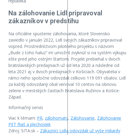
republika.
Na zálohovanie Lidl pripravoval
zákazníkov v predstihu
Na oficiálne spustenie zálohovania, ktoré Slovensko
zaviedlo v januári 2022, Lidl svojich zákazníkov pripravoval
vopred. Prostredníctvom pilotného projektu s názvom
„Bude z toho haluz“ im umožnil zvyknúť si na systém výkupu
ešte pred jeho ostrým štartom. Projekt prebiehal v dvoch
bratislavských predajniach už od leta 2020 a následne od
leta 2021 aj v dvoch predajniach v Košiciach. Obyvatelia v
rámci neho spoločne odovzdali celkovo 119 091 obalov. Lidl
za každý odovzdaný obal venoval 10 centov na obnovu
zelene v mestských častiach Bratislava-Ružinov a Košice-
Západ.
Informačný servis
Viac k témam:
PR
,
zálohomaty
,
Zálohovanie
,
Zálohovanie
PET fliaš a plechoviek
Zdroj: SITA.sk –
Zákazníci Lidla odovzdali už vyše miliardy