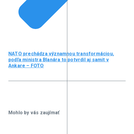
NATO prechádza významnou transformáciou,
podľa ministra Blanára to potvrdil aj samit v
Ankare – FOTO
Mohlo by vás zaujímať