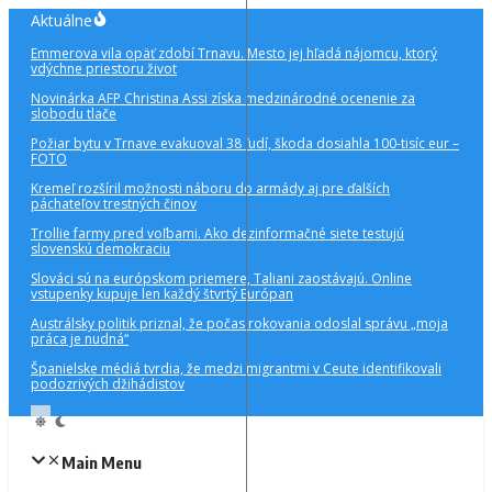
Preskočiť
Aktuálne
na
Emmerova vila opäť zdobí Trnavu. Mesto jej hľadá nájomcu, ktorý
obsah
vdýchne priestoru život
Novinárka AFP Christina Assi získa medzinárodné ocenenie za
slobodu tlače
Požiar bytu v Trnave evakuoval 38 ľudí, škoda dosiahla 100-tisíc eur –
FOTO
Kremeľ rozšíril možnosti náboru do armády aj pre ďalších
páchateľov trestných činov
Trollie farmy pred voľbami. Ako dezinformačné siete testujú
slovenskú demokraciu
Slováci sú na európskom priemere, Taliani zaostávajú. Online
vstupenky kupuje len každý štvrtý Európan
Austrálsky politik priznal, že počas rokovania odoslal správu „moja
práca je nudná“
Španielske médiá tvrdia, že medzi migrantmi v Ceute identifikovali
podozrivých džihádistov
Main Menu