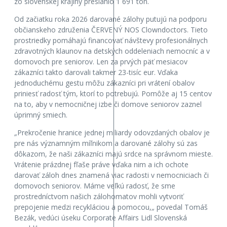
zo slovenskej krajiny presiahlo 1 691 ton.
Od začiatku roka 2026 darované zálohy putujú na podporu
občianskeho združenia ČERVENÝ NOS Clowndoctors. Tieto
prostriedky pomáhajú financovať návštevy profesionálnych
zdravotných klaunov na detských oddeleniach nemocníc a v
domovoch pre seniorov. Len za prvých päť mesiacov
zákazníci takto darovali takmer 23-tisíc eur. Vďaka
jednoduchému gestu môžu zákazníci pri vrátení obalov
priniesť radosť tým, ktorí to potrebujú. Pomôže aj 15 centov
na to, aby v nemocničnej izbe či domove seniorov zaznel
úprimný smiech.
„
Prekročenie hranice jednej miliardy odovzdaných obalov je
pre nás významným míľnikom a darované zálohy sú zas
dôkazom, že naši zákazníci majú srdce na správnom mieste.
Vrátenie prázdnej fľaše práve vďaka nim a ich ochote
darovať záloh dnes znamená viac radosti v nemocniciach či
domovoch seniorov. Máme veľkú radosť, že sme
prostredníctvom našich zálohomatov mohli vytvoriť
prepojenie medzi recykláciou a pomocou,
„
povedal Tomáš
Bezák, vedúci úseku Corporate Affairs Lidl Slovenská