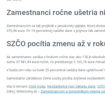
Zamestnanci ročne ušetria n
Zamestnancom sa tak prvýkrát v januárovej výplate, ktorú dostan
375,96 eura. Pri 19-percentnej sadzbe dane z príjmov tak zamest
SZČO pocítia zmenu až v ro
Ak zamestnanec zarába v hrubom ročne viac ako 176,8-násobok a
sumu 37 981,94 eura ročne, čo predstavuje 3 165,16 eura mesa
V budúcom roku sa bude 25-percentná sadzba dane uplatňovať na
Samostatne zárobkovo činné osoby pocítia zvýšenie nezdaniteľne
Viac k témam:
čistá mzda
,
Nezdaniteľná časť základu dane
,
SZČO
Zdroj: Webnoviny.sk –
Zamestnancom a živnostníkom mierne vzras