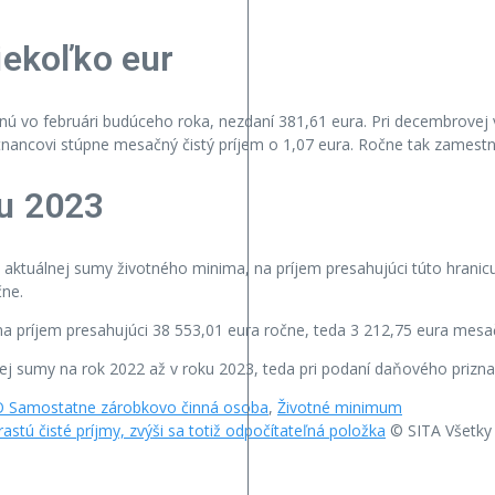
iekoľko eur
ú vo februári budúceho roka, nezdaní 381,61 eura. Pri decembrovej v
nancovi stúpne mesačný čistý príjem o 1,07 eura. Ročne tak zamestna
ku 2023
ktuálnej sumy životného minima, na príjem presahujúci túto hranicu
čne.
 príjem presahujúci 38 553,01 eura ročne, teda 3 212,75 eura mesa
j sumy na rok 2022 až v roku 2023, teda pri podaní daňového priznan
 Samostatne zárobkovo činná osoba
,
Životné minimum
tú čisté príjmy, zvýši sa totiž odpočítateľná položka
© SITA Všetky 