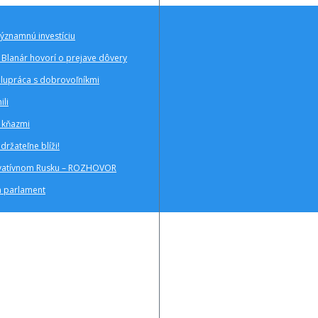
významnú investíciu
Blanár hovorí o prejave dôvery
polupráca s dobrovoľníkmi
ili
a kňazmi
ržateľne blíži!
zervatívnom Rusku – ROZHOVOR
a parlament