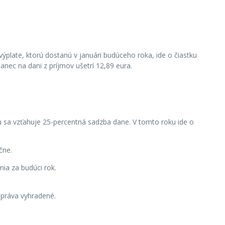
ýplate, ktorú dostanú v januári budúceho roka, ide o čiastku
nec na dani z príjmov ušetrí 12,89 eura.
 sa vzťahuje 25-percentná sadzba dane. V tomto roku ide o
čne.
ia za budúci rok.
práva vyhradené.