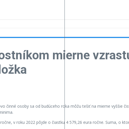
tníkom mierne vzrastú 
ložka
o činné osoby sa od budúceho roka môžu tešiť na mierne vyššie čist
minima.
ne, v roku 2022 pôjde o čiastku 4 579,26 eura ročne. Suma, o ktorú 