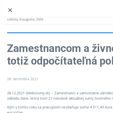
sobota, 8 augusta, 2026
Zamestnancom a živnos
totiž odpočítateľná po
28. decembra 2021
28.12.2021 (Webnoviny.sk) – Zamestnanci a samostatne zárobkov
základu dane, ktorá tvorí 21-násobok aktuálnej sumy životného 
Kým v tomto roku sa pracujúcim nezdaňuje suma 4 511,43 eura roč
eur ročne.