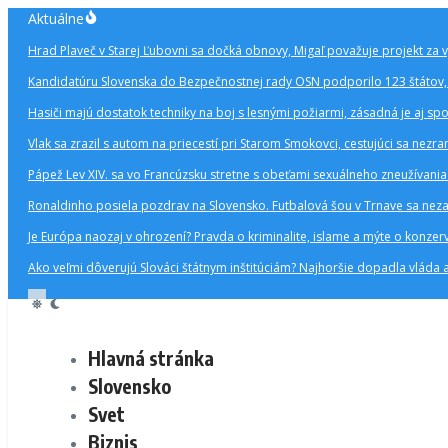
Preskočiť
Aktuálne
na
Hrad Plaveč v Starej Ľubovni sa dočká obnovy, Migaľ považuje projekt za 
obsah
Kandidatúru Slovenska do Bezpečnostnej rady OSN podporilo 123 štátov, 
Hasiči majú dostatok techniky na boj s lesnými požiarmi, zásadná je aj s
Vlak sa zrazil s autom na priecestí pri Starom Smokovci, cestujúci sa nezran
Pápež Lev XIV. sa vo Francúzsku stretne s obeťami sexuálneho zneužívani
Ronaldinho posiela pozdrav na Slovensko. Futbalová šou v Trnave sa nezad
Je Európa naozaj v ohrození? Pravda o kriminalite, islame a mýte o kon
Ako veľmi dôverujú Slováci štátnym inštitúciám? Najhoršie dopadla vláda 
Hlavná stránka
Slovensko
Svet
Biznis