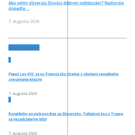
Ako veľmi dôverujú Slováci štátnym inštitúciám? Najhoršie
dopadla ...
7. augusta 2026
Odporúčané
1
Pápež Lev XIV. sa vo Francúzsku stretne s obeťami sexuálneho
zneužívania kňazmi
7. augusta 2026
2
Ronaldinho posiela pozdrav na Slovensko. Futbalová šou v Trnave
sa nezadržateľne blíži!
7. augusta 2026