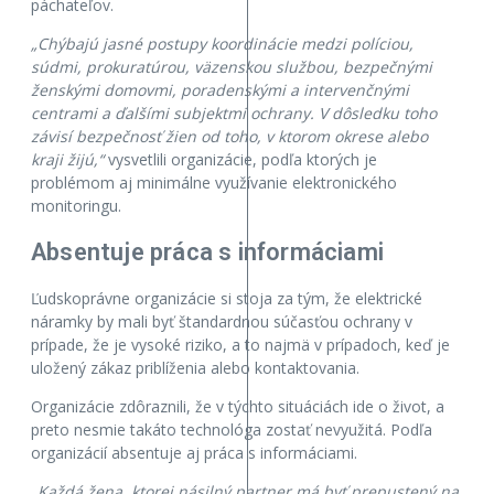
páchateľov.
„Chýbajú jasné postupy koordinácie medzi políciou,
súdmi, prokuratúrou, väzenskou službou, bezpečnými
ženskými domovmi, poradenskými a intervenčnými
centrami a ďalšími subjektmi ochrany. V dôsledku toho
závisí bezpečnosť žien od toho, v ktorom okrese alebo
kraji žijú,“
vysvetlili organizácie, podľa ktorých je
problémom aj minimálne využívanie elektronického
monitoringu.
Absentuje práca s informáciami
Ľudskoprávne organizácie si stoja za tým, že elektrické
náramky by mali byť štandardnou súčasťou ochrany v
prípade, že je vysoké riziko, a to najmä v prípadoch, keď je
uložený zákaz priblíženia alebo kontaktovania.
Organizácie zdôraznili, že v týchto situáciách ide o život, a
preto nesmie takáto technológa zostať nevyužitá. Podľa
organizácií absentuje aj práca s informáciami.
„Každá žena, ktorej násilný partner má byť prepustený na