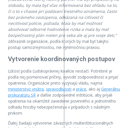
slobodu, by mala byť včas informovaná bez ohľadu na to,
či o to v chaose pri podávaní trestného oznámenia, často
bez právneho zastúpenia, odkázaná na citlivosť či
necitlivosť polície, požiada. Mala by mať možnosť
absolvovať odborné hodnotenie rizika a mala by mať
bezpečnostný plán nielen pre seba ale aj pre svoje deti,“
zdôraznili organizácie, podľa ktorých by mal byť takýto
postup samozrejmosťou, nie výnimočnou praxou.
Vytvorenie koordinovaných postupov
Ľútosť podľa Ľudskoprávnej koalície nestačí. Potrebné je
podľa nej pomenovať príčiny, vyvodiť zodpovednosť a prijať
opatrenia. Organizácie preto vyzývajú vládu, najmä
ministerstvo vnútra
,
spravodlivosti
a
práce
, ako aj
Generálnu
prokuratúru SR
a ďalšie zodpovedné inštitúcie, aby prijali
opatrenia na okamžité zavedenie povinného a jednotného
odhadu hrozby nebezpečenstva v prípadoch s násilným
prvkom.
Ďalej žiadajú vytvorenie záväzných multiinštitucionálnych