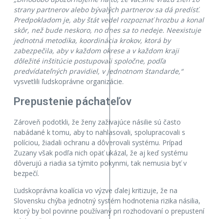
strany partnerov alebo bývalých partnerov sa dá predísť.
Predpokladom je, aby štát vedel rozpoznať hrozbu a konal
skôr, než bude neskoro, no dnes sa to nedeje. Neexistuje
jednotná metodika, koordinácia krokov, ktorá by
zabezpečila, aby v každom okrese a v každom kraji
dôležité inštitúcie postupovali spoločne, podľa
predvídateľných pravidiel, v jednotnom štandarde,“
vysvetlili ľudskoprávne organizácie.
Prepustenie páchateľov
Zároveň podotkli, že ženy zažívajúce násilie sú často
nabádané k tomu, aby to nahlasovali, spolupracovali s
políciou, žiadali ochranu a dôverovali systému. Prípad
Zuzany však podľa nich opäť ukázal, že aj keď systému
dôverujú a riadia sa týmito pokynmi, tak nemusia byť v
bezpečí.
Ľudskoprávna koalícia vo výzve ďalej kritizuje, že na
Slovensku chýba jednotný systém hodnotenia rizika násilia,
ktorý by bol povinne používaný pri rozhodovaní o prepustení