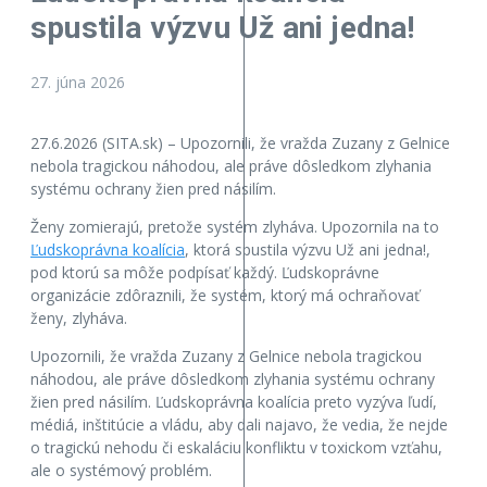
spustila výzvu Už ani jedna!
27. júna 2026
27.6.2026 (SITA.sk) – Upozornili, že vražda Zuzany z Gelnice
nebola tragickou náhodou, ale práve dôsledkom zlyhania
systému ochrany žien pred násilím.
Ženy zomierajú, pretože systém zlyháva. Upozornila na to
Ľudskoprávna koalícia
, ktorá spustila výzvu Už ani jedna!,
pod ktorú sa môže podpísať každý. Ľudskoprávne
organizácie zdôraznili, že systém, ktorý má ochraňovať
ženy, zlyháva.
Upozornili, že vražda Zuzany z Gelnice nebola tragickou
náhodou, ale práve dôsledkom zlyhania systému ochrany
žien pred násilím. Ľudskoprávna koalícia preto vyzýva ľudí,
médiá, inštitúcie a vládu, aby dali najavo, že vedia, že nejde
o tragickú nehodu či eskaláciu konfliktu v toxickom vzťahu,
ale o systémový problém.