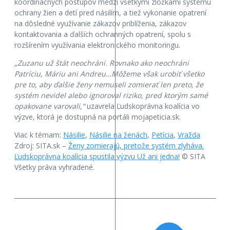
koordinačných postupov medzi všetkými zložkami systému
ochrany žien a detí pred násilím, a tiež vykonanie opatrení
na dôsledné využívanie zákazov priblíženia, zákazov
kontaktovania a ďalších ochranných opatrení, spolu s
rozšírením využívania elektronického monitoringu.
„Zuzanu už štát neochráni. Rovnako ako neochráni
Patríciu, Máriu ani Andreu…Môžeme však urobiť všetko
pre to, aby ďalšie ženy nemuseli zomierať len preto, že
systém nevidel alebo ignoroval riziko, pred ktorým samé
opakovane varovali,“
uzavrela Ľudskoprávna koalícia vo
výzve, ktorá je dostupná na portáli mojapeticia.sk.
Viac k témam:
Násilie
,
Násilie na ženách
,
Petícia
,
Vražda
Zdroj: SITA.sk –
Ženy zomierajú, pretože systém zlyháva.
Ľudskoprávna koalícia spustila výzvu Už ani jedna!
© SITA
Všetky práva vyhradené.