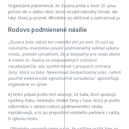
Organizácie pripomenuli, že Zuzana prišla o život 20. júna,
pričom ide o ďalšiu obeť, ktorú nezabil náhodný človek, ale
taký, ktorú ju poznal, dlhodobo jej ubližoval a zastrašoval ju.
Rodovo podmienené násilie
„Zuzana bola zabitá len niekoľko dní po tom, čo súd jej
násilnému manželovi povolil podmienečný odklad výkonu
trestu, pretože vyhodnotil, že je bezpečný pre svoje okolie.
A nielen to: žiadna zo zodpovedných inštitúcií
nezabezpečila, aby systém konal v prospech ochrany
ženy, ktorá sa bála. Neexistoval bezpečnostný plán, neboli
použité elektronické signalizačné zariadenia,
“ upozorňujú
organizácie vo výzve.
Aj tento prípad podľa nich ukazuje, že ľudia, ktorí spravujú
systémy štátu, nedokážu chrániť ženy v čase, ktorý je podľa
odborníkov v oblasti rodovo podmieneného násilia
najrizikovejší, a to po prepustení násilného partnera z väzby
či výkonu trestu.
„Dlhodobo upozorňujeme na to, že väčšine vrážd žien zo