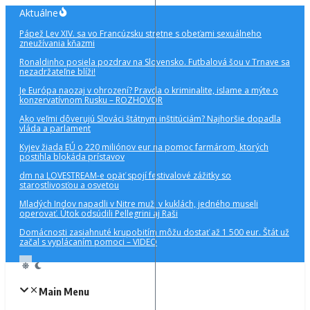
Preskočiť
Aktuálne
na
Pápež Lev XIV. sa vo Francúzsku stretne s obeťami sexuálneho
obsah
zneužívania kňazmi
Ronaldinho posiela pozdrav na Slovensko. Futbalová šou v Trnave sa
nezadržateľne blíži!
Je Európa naozaj v ohrození? Pravda o kriminalite, islame a mýte o
konzervatívnom Rusku – ROZHOVOR
Ako veľmi dôverujú Slováci štátnym inštitúciám? Najhoršie dopadla
vláda a parlament
Kyjev žiada EÚ o 220 miliónov eur na pomoc farmárom, ktorých
postihla blokáda prístavov
dm na LOVESTREAM-e opäť spojí festivalové zážitky so
starostlivosťou a osvetou
Mladých Indov napadli v Nitre muži v kuklách, jedného museli
operovať. Útok odsúdili Pellegrini aj Raši
Domácnosti zasiahnuté krupobitím môžu dostať až 1 500 eur. Štát už
začal s vyplácaním pomoci – VIDEO
Main Menu