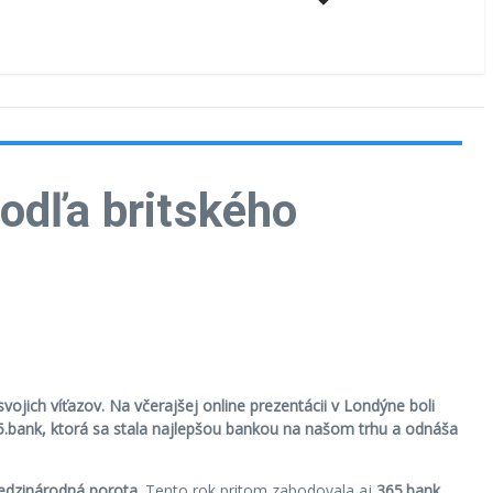
odľa britského
jich víťazov. Na včerajšej online prezentácii v Londýne boli
365.bank, ktorá sa stala najlepšou bankou na našom trhu a odnáša
dzinárodná porota
. Tento rok pritom zabodovala aj
365.bank
,