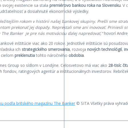
h svojej existencie sa stala
premiérovo bankou roka na Slovensku
. V
 udržateľnosť a dosiahnuté ekonomické výsledky.
ôležitejším rokom v histórii našej bankovej skupiny. Prešli sme st
om prekonať jej dopady. Neprestali sme ani inovovať. Priniesli sm
 The Banker je pre nás motiváciou ďalej napredovať,“
hovorí Andre
ové inštitúcie viac ako 20 rokov. Jednotlivé inštitúcie sú posudzov
 hľadiska ich
strategického smerovania
, rozvoja
nových technológií
,
in
 cieľom
preklenutia
tohto náročného
obdobia
.
Times Group so sídlom v Londýne. Celosvetovo má viac ako
28-tisíc či
ch fondov, ratingových agentúr a inštitucionálnych investorov. Reb
sku podľa britského magazínu The Banker
© SITA Všetky práva vyhrad