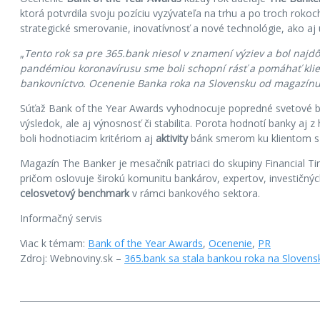
ktorá potvrdila svoju pozíciu vyzývateľa na trhu a po troch rokoc
strategické smerovanie, inovatívnosť a nové technológie, ako aj
„
Tento rok sa pre 365.bank niesol v znamení výziev a bol najd
pandémiou koronavírusu sme boli schopní rásť a pomáhať klient
bankovníctvo. Ocenenie Banka roka na Slovensku od magazínu
Súťaž Bank of the Year Awards vyhodnocuje popredné svetové bank
výsledok, ale aj výnosnosť či stabilita. Porota hodnotí banky aj z
boli hodnotiacim kritériom aj
aktivity
bánk smerom ku klientom s
Magazín The Banker je mesačník patriaci do skupiny Financial 
pričom oslovuje širokú komunitu bankárov, expertov, investičný
celosvetový benchmark
v rámci bankového sektora.
Informačný servis
Viac k témam:
Bank of the Year Awards
,
Ocenenie
,
PR
Zdroj: Webnoviny.sk –
365.bank sa stala bankou roka na Sloven