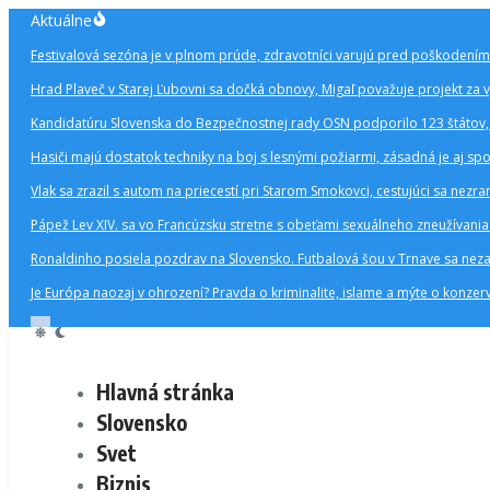
Preskočiť
Aktuálne
na
Festivalová sezóna je v plnom prúde, zdravotníci varujú pred poškodením
obsah
Hrad Plaveč v Starej Ľubovni sa dočká obnovy, Migaľ považuje projekt za 
Kandidatúru Slovenska do Bezpečnostnej rady OSN podporilo 123 štátov, 
Hasiči majú dostatok techniky na boj s lesnými požiarmi, zásadná je aj s
Vlak sa zrazil s autom na priecestí pri Starom Smokovci, cestujúci sa nezran
Pápež Lev XIV. sa vo Francúzsku stretne s obeťami sexuálneho zneužívani
Ronaldinho posiela pozdrav na Slovensko. Futbalová šou v Trnave sa nezad
Je Európa naozaj v ohrození? Pravda o kriminalite, islame a mýte o kon
Hlavná stránka
Slovensko
Svet
Biznis