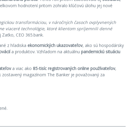
 celkovom hodnotení pritom zohralo kľúčovú úlohu jej nové
rategickou transformáciou, v náročných časoch ovplyvnených
e viaceré technológie, ktoré klientom spríjemnili denné
j Zaťko, CEO 365.bank.
ané z hľadiska
ekonomických ukazovateľov
, ako sú hospodársky
ovácií
a produktov. Vzhľadom na aktuálnu
pandemickú situáciu
tateľov
a viac ako
85-tisíc registrovaných online používateľov
,
ríček zostavený magazínom The Banker je považovaný za
ené.