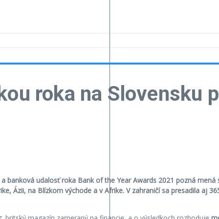
kou roka na Slovensku p
a banková udalosť roka Bank of the Year Awards 2021 pozná mená svo
ke, Ázii, na Blízkom východe a v Afrike. V zahraničí sa presadila aj 
r
, britský magazín zameraný na financie, a o výsledkoch rozhoduje
me