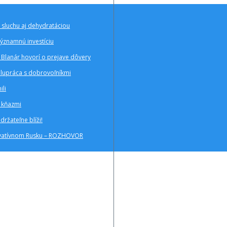
 sluchu aj dehydratáciou
významnú investíciu
Blanár hovorí o prejave dôvery
polupráca s dobrovoľníkmi
ili
a kňazmi
ržateľne blíži!
zervatívnom Rusku – ROZHOVOR