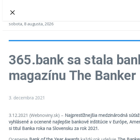
sobota, 8 augusta, 2026
365.bank sa stala ban
magazínu The Banker
3. decembra 2021
3.12.2021 (Webnoviny.sk) –
Najprestížnejšia medzinárodná súťaž 
vyhlásené a ocenené najlepšie bankové inštitúcie v Európe, Ameri
si titul Banka roka na Slovensku za rok 2021.
Ocenenie
Bank of the Year Awards
každý rok udeľuje
The Banke