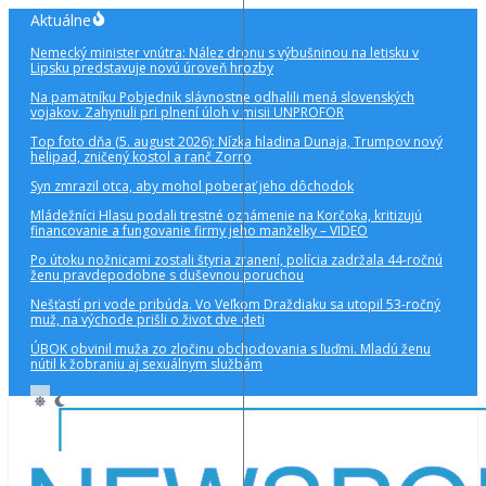
Preskočiť
Aktuálne
na
Nemecký minister vnútra: Nález dronu s výbušninou na letisku v
obsah
Lipsku predstavuje novú úroveň hrozby
Na pamätníku Pobjednik slávnostne odhalili mená slovenských
vojakov. Zahynuli pri plnení úloh v misii UNPROFOR
Top foto dňa (5. august 2026): Nízka hladina Dunaja, Trumpov nový
helipad, zničený kostol a ranč Zorro
Syn zmrazil otca, aby mohol poberať jeho dôchodok
Mládežníci Hlasu podali trestné oznámenie na Korčoka, kritizujú
financovanie a fungovanie firmy jeho manželky – VIDEO
Po útoku nožnicami zostali štyria zranení, polícia zadržala 44-ročnú
ženu pravdepodobne s duševnou poruchou
Nešťastí pri vode pribúda. Vo Veľkom Draždiaku sa utopil 53-ročný
muž, na východe prišli o život dve deti
ÚBOK obvinil muža zo zločinu obchodovania s ľuďmi. Mladú ženu
nútil k žobraniu aj sexuálnym službám