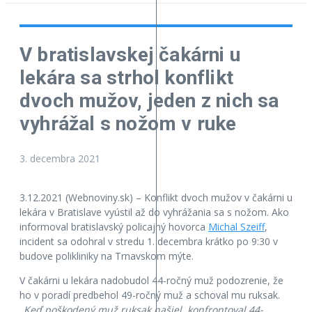
V bratislavskej čakárni u
lekára sa strhol konflikt
dvoch mužov, jeden z nich sa
vyhrážal s nožom v ruke
3. decembra 2021
3.12.2021 (Webnoviny.sk) – Konflikt dvoch mužov v čakárni u
lekára v Bratislave vyústil až do vyhrážania sa s nožom. Ako
informoval bratislavský policajný hovorca
Michal Szeiff
,
incident sa odohral v stredu 1. decembra krátko po 9:30 v
budove polikliniky na Trnavskom mýte.
V čakárni u lekára nadobudol 44-ročný muž podozrenie, že
ho v poradí predbehol 49-ročný muž a schoval mu ruksak.
„Keď poškodený muž ruksak našiel, konfrontoval 44-