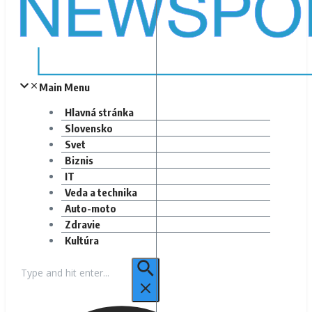
Main Menu
Hlavná stránka
Slovensko
Svet
Biznis
IT
Veda a technika
Auto-moto
Zdravie
Kultúra
Hľadať: