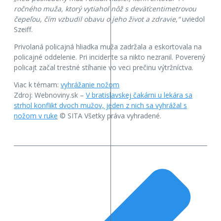
ročného muža, ktorý vytiahol nôž s deväťcentimetrovou
čepeľou, čím vzbudil obavu o jeho život a zdravie,“
uviedol
Szeiff.
Privolaná policajná hliadka muža zadržala a eskortovala na
policajné oddelenie. Pri incidente sa nikto nezranil. Poverený
policajt začal trestné stíhanie vo veci prečinu výtržníctva.
Viac k témam:
vyhrážanie nožom
Zdroj: Webnoviny.sk –
V bratislavskej čakárni u lekára sa
strhol konflikt dvoch mužov, jeden z nich sa vyhrážal s
nožom v ruke
© SITA Všetky práva vyhradené.