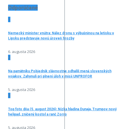
Odporúčané
1
Nemecký minister vnútra: Nález dronu s výbušninou na letisku v
Lipsku predstavuje novú úroveň hrozby
6. augusta 2026
2
Na pamätníku Pobjednik slávnostne odhalili mená slovenských
vojakov. Zahynuli pri plnení úloh v misii UNPROFOR
5. augusta 2026
3
Top foto dňa (5. august 2026): Nízka hladina Dunaja, Trumpov nový
helipad, zničený kostol a ranč Zorro
5. augusta 2026