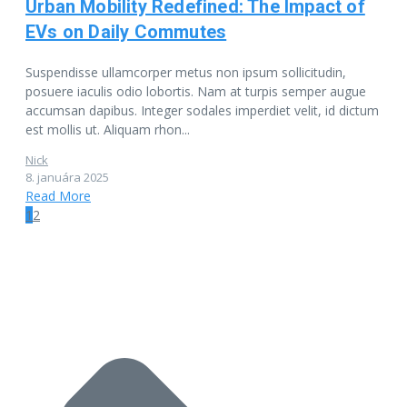
Urban Mobility Redefined: The Impact of
EVs on Daily Commutes
Suspendisse ullamcorper metus non ipsum sollicitudin,
posuere iaculis odio lobortis. Nam at turpis semper augue
accumsan dapibus. Integer sodales imperdiet velit, id dictum
est mollis ut. Aliquam rhon...
Nick
8. januára 2025
Read More
1
2