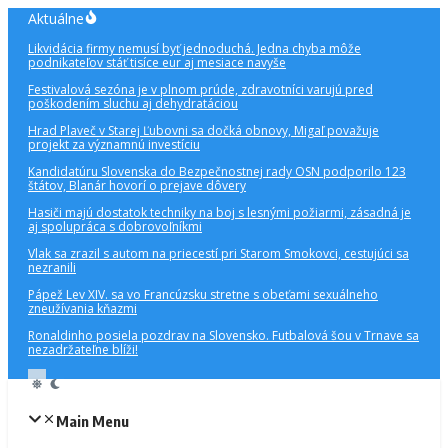
Preskočiť
Aktuálne
na
Likvidácia firmy nemusí byť jednoduchá. Jedna chyba môže
obsah
podnikateľov stáť tisíce eur aj mesiace navyše
Festivalová sezóna je v plnom prúde, zdravotníci varujú pred
poškodením sluchu aj dehydratáciou
Hrad Plaveč v Starej Ľubovni sa dočká obnovy, Migaľ považuje
projekt za významnú investíciu
Kandidatúru Slovenska do Bezpečnostnej rady OSN podporilo 123
štátov, Blanár hovorí o prejave dôvery
Hasiči majú dostatok techniky na boj s lesnými požiarmi, zásadná je
aj spolupráca s dobrovoľníkmi
Vlak sa zrazil s autom na priecestí pri Starom Smokovci, cestujúci sa
nezranili
Pápež Lev XIV. sa vo Francúzsku stretne s obeťami sexuálneho
zneužívania kňazmi
Ronaldinho posiela pozdrav na Slovensko. Futbalová šou v Trnave sa
nezadržateľne blíži!
Main Menu